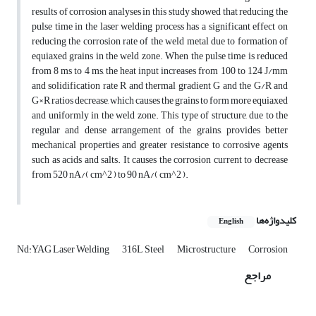
results of corrosion analyses in this study showed that reducing the
pulse time in the laser welding process has a significant effect on
reducing the corrosion rate of the weld metal due to formation of
equiaxed grains in the weld zone. When the pulse time is reduced
from 8 ms to 4 ms, the heat input increases from 100 to 124 J/mm
and solidification rate R and thermal gradient G and the G/R and
G×R ratios decrease, which causes the grains to form more equiaxed
and uniformly in the weld zone. This type of structure, due to the
regular and dense arrangement of the grains, provides better
mechanical properties and greater resistance to corrosive agents
such as acids and salts. It causes the corrosion current to decrease
from 520 nA/( cm^2 ) to 90 nA/( cm^2 ).
کلیدواژه‌ها
English
Nd:YAG Laser Welding
316L Steel
Microstructure
Corrosion
مراجع