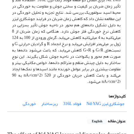
تأثیر زمان ضربان بر کیفیت و سختی جوش و مقاومت به خوردگی در
محیط اسید سولفوریک بررسی شد. نتایج تجزیه و تحلیل خوردگی در
این مطالعه نشان داد که کاهش زمان ضربان در فرایند جوشکاری لیزر
به دلیل تشکیل دانه‌های هم محور در ناحیه جوش تأثیر بسزایی در
کاهش نرخ خوردگی فلز جوش دارد. هنگامی که زمان ضربان از 8
میلی‌ثانیه به 4 میلی‌ثانیه کاهش می‌یابد، گرمای ورودی از 100 به 124
ژول بر میلی‌متر افزایش می‌یابد و نرخ انجماد R و گرادیان حرارتی G و
نسبت‌های G/R و G×R کاهش می‌یابد، که باعث می‌شود دانه‌ها به
صورت هم محور و یکنواخت در ناحیه جوش شکل بگیرند. این نوع
ساختار به دلیل چینش منظم و متراکم دانه‌ها، خواص مکانیکی بهتر و
مقاومت بیشتری در برابر عوامل خورنده مانند اسیدها و نمک‌ها ایجاد
می‌کند و باعث کاهش جریان خوردگی از 520 nA/(cm^2) به 90
nA/(cm^2) می‌شود.
کلیدواژه‌ها
جوشکاری لیزر Nd:YAG
فولاد 316L
ریزساختار
خوردگی
عنوان مقاله
English