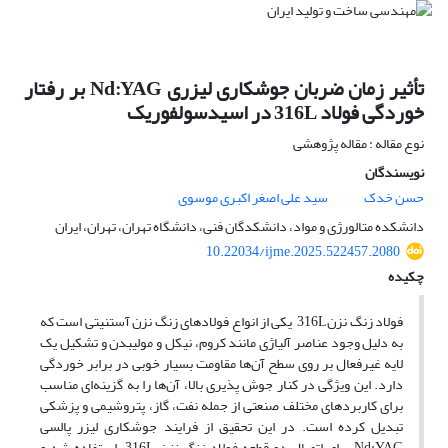
تأثیر زمان ضربان جوشکاری لیزری Nd:YAG بر رفتار
خوردگی فولاد 316L در اسیدسولفوریک
نوع مقاله : مقاله پژوهشی
نویسندگان
حسن خدک
سید علی اصغر اکبری موسوی
دانشکده متالورژی و مواد، دانشکدگان فنی، دانشگاه تهران، تهران، ایران
10.22034/ijme.2025.522457.2080
چکیده
فولاد زنگ نزن316L یکی از انواع فولادهای زنگ نزن آستنیتی است که
به دلیل وجود عناصر آلیاژی مانند کروم، نیکل و مولیبدن و تشکیل یک
لایه غیرفعال بر روی سطح آن‌ها مقاومت بسیار خوبی در برابر خوردگی
دارد. این ویژگی در کنار جوش پذیری بالا، آن‌ها را به گزینه‌ای مناسب
برای کاربردهای مختلف صنعتی از جمله نفت، گاز، پتروشیمی و پزشکی
تبدیل کرده است. در این تحقیق از فرایند جوشکاری لیزر پالسی
Nd:YAG برای اتصال دو قطعه فولاد زنگ نزن 316L استفاده شد و