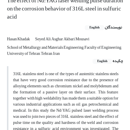
The effect of Nd:YAG laser welding pulse duration
on the corrosion behavior of 316L steel in sulfuric
acid
نویسندگان
English
Hasan Khadak
Seyed Ali Asghar Akbari Mousavi
School of Metallurgy and Materials Engineering, Faculty of Engineering,
University of Tehran, Tehran, Iran
چکیده
English
316L stainless steel is one of the types of austenitic stainless steels
that have very good corrosion resistance due to the presence of
alloying elements such as chromium, nickel and molybdenum and
the formation of a passive layer on their surface. This feature,
together with high weldability, has made them a suitable option for
various industrial applications such as oil, gas, petrochemical and
medical. In this study, the Nd:YAG pulsed laser welding process
was used to join two pieces of 316L stainless steel, and the effect of
pulse time on the quality and hardness of the weld and corrosion
resistance in a sulfuric acid environment was investigated. The