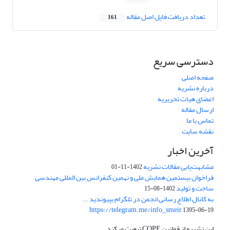
تعداد دریافت فایل اصل مقاله
161
دسترسی سریع
صفحه اصلی
درباره نشریه
اعضای هیات تحریریه
ارسال مقاله
تماس با ما
نقشه سایت
آخرین اخبار
مشابهت‌یابی مقالات نشریه
1402-11-01
فراخوان بیستمین همایش ملی و نهمین کنفرانس بین المللی مهندسی
ساخت و تولید
1402-08-15
به کانال اطلاع رسانی انجمن در تلگرام بپیوندید ...
https://telegram.me/info_smeir
1395-06-19
این نشریه از قوانین COPE تبعیت میکند.