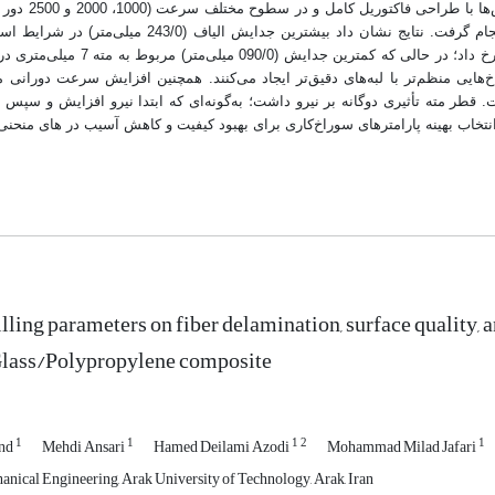
الیاف شیشه با روش پرس حرارتی و قالب ا
میلی‌متری، سرعت 1000 دور بر دقیقه و نرخ پیشروی 8 میلی‌متر بر دقیقه رخ داد؛ 
ایی منظم‌تر با لبه‌های دقیق‌تر ایجاد می‌کنند. همچنین افزایش سرعت دورانی 
قطر مته تأثیری دوگانه بر نیرو داشت؛ به‌گونه‌ای که ابتدا نیرو افزایش و سپس 
تخاب بهینه پارامترهای سوراخ‌کاری برای بهبود کیفیت و کاهش آسیب در
های منحنی
illing parameters on fiber delamination, surface quality, a
ass/Polypropylene composite
1
1
1
2
1
and
Mehdi Ansari
Hamed Deilami Azodi
Mohammad Milad Jafari
anical Engineering, Arak University of Technology, Arak, Iran