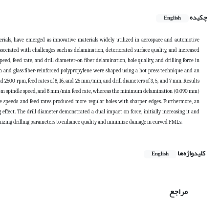
چکیده
English
ials, have emerged as innovative materials widely utilized in aerospace and automotive
 associated with challenges such as delamination, deteriorated surface quality, and increased
eed, feed rate, and drill diameter-on fiber delamination, hole quality, and drilling force in
m and glass fiber-reinforced polypropylene were shaped using a hot press technique and an
 2500 rpm, feed rates of 8, 16, and 25 mm/min, and drill diameters of 3, 5, and 7 mm. Results
 rpm spindle speed, and 8 mm/min feed rate, whereas the minimum delamination (0.090 mm)
le speeds and feed rates produced more regular holes with sharper edges. Furthermore, an
g effect. The drill diameter demonstrated a dual impact on force, initially increasing it and
ptimizing drilling parameters to enhance quality and minimize damage in curved FMLs.
کلیدواژه‌ها
English
مراجع