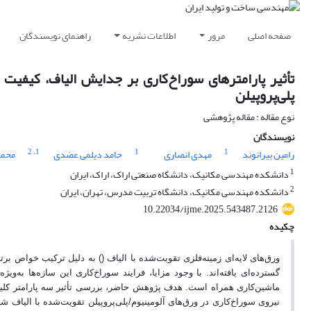
صفحه اصلی
مرور
اطلاعات نشریه
راهنمای نویسندگان
تأثیر پارامترهای سوراخ‌کاری بر جدایش الیاف، کیفیت
پلی‌پروپیلن
نوع مقاله : مقاله پژوهشی
نویسندگان
، 2
1
1
1
رامین بیرانوند
مهدی انصاری
حامد دیلمی عضدی
محمد
1
دانشکده مهندسی مکانیک، دانشگاه صنعتی اراک، اراک، ایران
2
دانشکده مهندسی مکانیک، دانشگاه تربیت مدرس، تهران، ایران
10.22034/ijme.2025.543487.2126
چکیده
ورق‌های لایه‌ای زمینه‌‌‌فلزی تقویت‌شده با الیاف (
) به دلیل ترکیب خواص برتر
گسترده‌ای یافته‌اند. با وجود مزایا، فرایند سوراخ‌کاری این سازه‌ها ب
ماشین‌کاری همراه است. هدف پژوهش حاضر، بررسی تأثیر سه پارامتر کلی