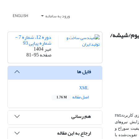
ورود به سامانه
ENGLISH
نیوم/شیشه/
دوره 12، شماره 7 -
شماره پیاپی 93
مهر 1404
صفحه
81-95
فایل ها
XML
اصل مقاله
1.76 M
هم رسانی
ی کاربرد
FMLs
زایش نیروهای
یفیت سوراخ و
ارجاع به این مقاله
نی ‌شکل است. برای ساخت نمونه‌ها، لایه‌های آلومینیوم 3105 و پلی‌پروپیلن تقویت‌شده با