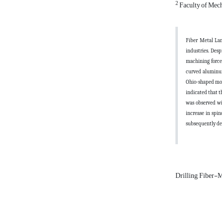
2
Faculty of Mech
Fiber Metal Lam
industries. Desp
machining forces
curved aluminum
Ohio-shaped mold
indicated that 
was observed wi
increase in spin
subsequently dec
Drilling, Fiber-