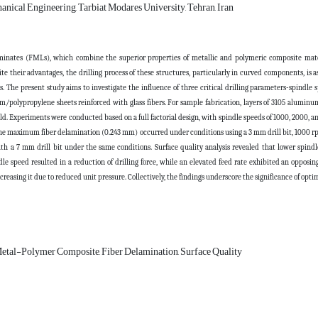
anical Engineering, Tarbiat Modares University, Tehran, Iran
inates (FMLs), which combine the superior properties of metallic and polymeric composite mater
ite their advantages, the drilling process of these structures, particularly in curved components, is
. The present study aims to investigate the influence of three critical drilling parameters-spindle sp
/polypropylene sheets reinforced with glass fibers. For sample fabrication, layers of 3105 aluminu
. Experiments were conducted based on a full factorial design, with spindle speeds of 1000, 2000, and
the maximum fiber delamination (0.243 mm) occurred under conditions using a 3 mm drill bit, 1000
th a 7 mm drill bit under the same conditions. Surface quality analysis revealed that lower spind
dle speed resulted in a reduction of drilling force, while an elevated feed rate exhibited an opposin
reasing it due to reduced unit pressure. Collectively, the findings underscore the significance of o
Metal-Polymer Composite, Fiber Delamination, Surface Quality