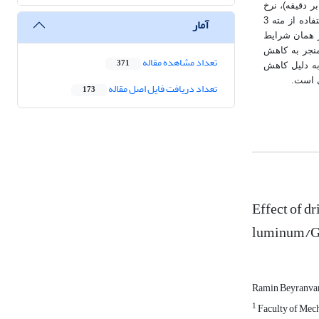
وهایو شکل‌دهی شدند. آزمایش‌ها با طراحی فاکتوریل کامل و در سطوح مختلف سرعت (1000، 2000 و 2500 دور بر دقیقه)، نرخ
آمار
پیشروی (8، 16 و 25 میلی‌متر بر دقیقه) و قطر مته (3، 5 و 7 میلی‌متر) انجام گرفت. نتایج نشان داد بیشترین جدایش الیاف (243/0 میلی‌متر) در شرایط استفاده از مته 3
در حالی که کمترین جدایش (090/0 میلی‌متر) مربوط به مته 7 میلی‌متری در همان شرایط
منجر به کاهش
تعداد مشاهده مقاله
371
به دلیل کاهش
 است.
تعداد دریافت فایل اصل مقاله
173
Effect of dr
luminum/Gl
Ramin Beyranv
1
Faculty of Mech