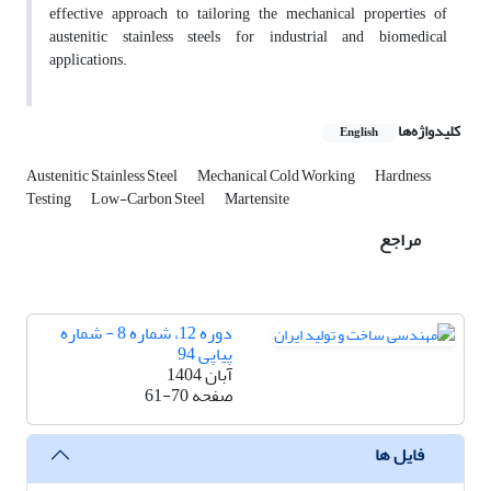
effective approach to tailoring the mechanical properties of
austenitic stainless steels for industrial and biomedical
applications.
کلیدواژه‌ها
English
Austenitic Stainless Steel
Mechanical Cold Working
Hardness
Testing
Low-Carbon Steel
Martensite
مراجع
دوره 12، شماره 8 - شماره
پیاپی 94
آبان 1404
صفحه
61-70
فایل ها