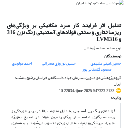
تحلیل اثر فرایند کار سرد مکانیکی بر ویژگی‌های
ریزساختاری و سختی فولادهای آستنیتی زنگ نزن 316
و LVM316
نوع مقاله : مقاله پژوهشی
نویسندگان
حسین امینی مشهدی
حسین نوروزی صحرائی
احمد مولودی
مسعود گلستانی پور
گروه پژوهشی مواد نوین، سازمان جهاد دانشگاهی خراسان رضوی، مشهد،
ایران
10.22034/ijme.2025.547323.2133
چکیده
فولادهای زنگ‌نزن آستنیتی به دلیل مقاومت بالا در برابر خوردگی و
زیست‌سازگاری مناسب، از پرکاربردترین مواد در صنایع به‌ویژه
تجهیزات پزشکی و ایمپلنت‌های ارتوپدی محسوب می‌شوند. بهینه‌سازی