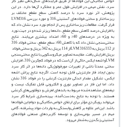
خواص مکانیکی این فولادها از طریق فرایندهای شکل‌دهی نظیر کار
سرد، نقش مهمی در افزایش طول عمر و عملکرد آن‌ها دارد. در این
پژوهش، اثر نورد سرد با درصد کاهش سطح مقطع مختلف بر
ریزساختار و سختی فولادهای آستنیتی 316 و
مورد بررسی
316
LVM
قرار گرفت. مطالعات ریزساختاری پس از انجام نورد سرد نشان داد که
با افزایش درصد کاهش سطح مقطع، دانه‌ها ریزتر شده و در جهت نورد
به ویژه در درصدهای 40% و 60% امتداد بیشتری می‌یابند. نتایج
سختی‌سنجی نشان داد که با کاهش 60% سطح مقطع، سختی فولاد 316
از 112 برینل به 333
316
LVM
از 114 برینل به 342 برینل و سختی فولاد
برینل افزایش یافت. مقایسه تصاویر میکروسکوپی با نتایج سختی‌سنجی
LVM
و اشعه ایکس حاکی از آن است که در فولاد کم‌کربن
316
، افزایش
سختی عمدتاً ناشی از تغییرات مورفولوژیکی دانه‌ها در اثر کار سرد
بدون ایجاد فاز مارتنزیتی قابل توجه است. اگرچه نتایج
پراش اشعه
ایکس،
تشکیل مقدار اندکی مارتنزیت کرنشی را در فولاد 316 نشان
داد، اما این فاز در تصاویر نوری و
الکترونی
قابل تفکیک نیست و
تیغه‌های مشاهده‌شده مربوط به باندهای لغزش و دوقلویی‌های کرنشی
هستند. با توجه به نتایج به‌دست‌آمده، بهینه‌سازی شرایط کار سرد
می‌تواند رویکردی مؤثر برای ارتقای خواص مکانیکی و دوام این فولادها
باشد. این امر علاوه بر کاهش وابستگی به واردات مواد پیشرفته، گامی
مهم در مسیر بومی‌سازی و توسعه کاربردهای صنعتی فولادهای
آستنیتی زنگ‌نزن به‌شمار می‌رود.