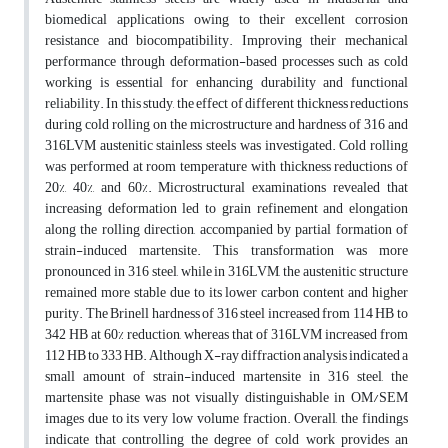
biomedical applications owing to their excellent corrosion
resistance and biocompatibility. Improving their mechanical
performance through deformation-based processes such as cold
working is essential for enhancing durability and functional
reliability. In this study, the effect of different thickness reductions
during cold rolling on the microstructure and hardness of 316 and
316LVM austenitic stainless steels was investigated. Cold rolling
was performed at room temperature with thickness reductions of
20%, 40%, and 60%. Microstructural examinations revealed that
increasing deformation led to grain refinement and elongation
along the rolling direction, accompanied by partial formation of
strain-induced martensite. This transformation was more
pronounced in 316 steel, while in 316LVM, the austenitic structure
remained more stable due to its lower carbon content and higher
purity. The Brinell hardness of 316 steel increased from 114 HB to
342 HB at 60% reduction, whereas that of 316LVM increased from
112 HB to 333 HB. Although X-ray diffraction analysis indicated a
small amount of strain-induced martensite in 316 steel, the
martensite phase was not visually distinguishable in OM/SEM
images due to its very low volume fraction. Overall, the findings
indicate that controlling the degree of cold work provides an