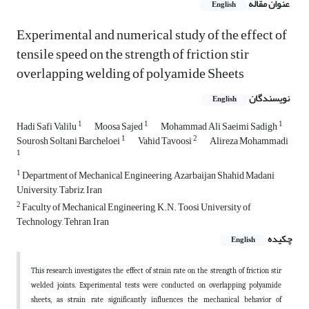
عنوان مقاله
English
Experimental and numerical study of the effect of
tensile speed on the strength of friction stir
overlapping welding of polyamide Sheets
نویسندگان
English
1
1
1
Hadi Safi Valilu
Moosa Sajed
Mohammad Ali Saeimi Sadigh
1
2
Sourosh Soltani Barcheloei
Vahid Tavoosi
Alireza Mohammadi
1
1
Department of Mechanical Engineering, Azarbaijan Shahid Madani
University, Tabriz, Iran
2
Faculty of Mechanical Engineering, K.N. Toosi University of
Technology, Tehran, Iran
چکیده
English
This research investigates the effect of strain rate on the strength of friction stir
welded joints. Experimental tests were conducted on overlapping polyamide
sheets, as strain rate significantly influences the mechanical behavior of