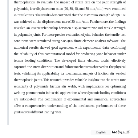
thermoplastics. To evaluate the impact of strain rate on the joint strength of
polyamide, four displacement rates (20, 30, 40, and 50 mm/min) were examined
in tensile tests. The results demonstrated that the maximum strength of 1792.5 N
was achieved at the displacement rate of 20 mm/min. Furthermore, the findings
revealed an inverse relationship between displacement rate and tensile strength
in polyamide joints. For more precise evaluation of joint behavior, the tensile test
conditions were simulated using ABAQUS finite element analysis software. The
numerical results showed good agreement with experimental data, confirming
the reliability of this computational model for predicting joint behavior under
tensile loading conditions. The developed finite element model effectively
captured the stress distribution and failure mechanisms observed in the physical
tests, validating its applicability for mechanical analysis of friction stir welded
thermoplastic joints. This research provides valuable insights into the strain rate
sensitivity of polyamide friction stir welds, with implications for optimizing
welding parameters in industrial applications where dynamic loading conditions
are anticipated. The combination of experimental and numerical approaches
offers a comprehensive understanding of the mechanical performance of these
joints across different loading rates.
کلیدواژه‌ها
English