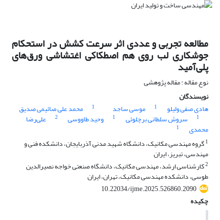
مطالعه تجربی و عددی اثر سرعت کشش در استحکام
جوشکاری لب روی هم اصطکاکی اغتشاشی ورق‌‌های
پلی‌آمید
نوع مقاله : مقاله پژوهشی
نویسندگان
1
1
هادی صفی ولیلو
موسی ساجد
محمد علی صائیمی صدیق
2
1
1
سروش سلطانی برچلوئی
وحید طاووسی
علی‌رضا
1
محمدی
1
گروه مهندسی مکانیک، دانشگاه شهید مدنی آذربایجان، دانشکده فنی و
مهندسی، تبریز، ایران
2
کارشناسی ارشد، مهندسی مکانیک، دانشگاه صنعتی خواجه نصیرالدین
طوسی، دانشکده مهندسی مکانیک، تهران، ایران
10.22034/ijme.2025.526860.2090
چکیده