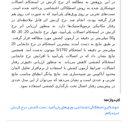
در این پژوهش به مطالعه اثر نرخ کرنش در استحکام اتصالات
جوشکاری شده به روش اصطکاکی اغتشاشی پرداخته شده است.
تست
های تجربی بر روی ورق‌های‌ پلی‌آمید که به صورت لب روی هم
قرار‌ گرفته بودند، انجام شد. نرخ کرنش اثر قابل ملاحظه‌ای در
رفتار مکانیکی ترموپلاستیک‌ها دارد. به منظور ارزیابی اثر نرخ
کرنش در استحکام اتصالات پلی‌آمید، چهار نرخ جابجایی 20، 30، 40
و50 میلی‌متر بر دقیقه در آزمون کشش مورد مطالعه قرار گرفت.
بر طبق نتایج به دست آمده، بیشترین استحکام در نرخ جابجایی 20
میلی‌متر بر دقیقه با استحکام 5/1792 نیوتون بدست آمد. همچنین
نتایج نشان داد که در اتصالات پلی‌آمید با افزایش نرخ جابجایی
استحکام کششی کاهش می
یابد. به منظور ارزیابی دقیق
تر رفتار
اتصالات، شرایط آزمون کشش با استفاده از نرم‌افزار تحلیل المان
محدود آباکوس نیز شبیه
سازی شد. نتایج بیانگر انطباق مناسب نتایج
تجربی و عددی است و نشان می
دهد که می
توان از این مدل عددی
در پیش
بینی رفتار اتصال تحت بارگذاری کششی استفاده نمود.
کلیدواژه‌ها
جوشکاری اصطکاکی اغتشاشی، ورق‌‌های پلی‌آمید، تست کشش، نرخ کرنش
استحکام