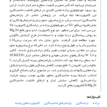
غیرپایدار می‌شود که تأثیر منفی بر کیفیت سطح و عمر ابزار دارند. از این
رو، بهبود مورفولوژی براده نقشی کلیدی در ارتقای قابلیت ماشینکاری
این کامپوزیت‌ها ایفا می‌کند. در پژوهش حاضر، اثر پارامترهای
ماشینکاری (سرعت برش، نرخ پیشروی، عمق برش و شرایط روانکاری) و
نقش افزودنی قلع (
Al–
) بر مورفولوژی براده در تراشکاری کامپوزیت
Sn
بررسی شد. برای این منظور، دو نوع کامپوزیت (با و بدون قلع)
Mg₂Si
به روش ریخته‌گری درجا تولید و با استفاده از طرح آزمایش تاگوچی
مورد مطالعه قرار گرفتند. نتایج نشان داد که سرعت برش
L16
بیشترین اثر را بر طول و نوع براده دارد، در حالی که نرخ پیشروی و عمق
برش در مقادیر بحرانی موجب تغییر رفتار براده‌برداری شدند. آنالیز
و
Co
،
W
بیانگر وقوع سایش نفوذی و انتقال عناصر ابزار (
SEM–EDS
) به سطح براده‌ها بود که با انتخاب پارامترهای بهینه کنترل گردید.
C
علاوه بر این، افزودن 1% قلع موجب کاهش میانگین طول براده و تشکیل
براده‌هایی یکنواخت‌تر و پایدارتر شد. در مجموع، ترکیب اصلاح آلیاژی و
انتخاب شرایط بهینه ماشینکاری به‌طور مؤثری موجب بهبود فرایند
براده‌برداری، کاهش سایش ابزار و ارتقای قابلیت ماشینکاری
Al–Mg₂Si
کامپوزیت‌های
گردید.
کلیدواژه‌ها
براده
تراشکاری
پارامترهای ماشینکاری
کامپوزیت‌های زمینه