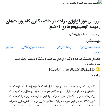
بررسی مورفولوژی براده در ماشینکاری کامپوزیت‌های
زمینه آلومینیوم حاوی 1% قلع
نوع مقاله : مقاله پژوهشی
نویسندگان
محمد حسنی فرد
رضا آذرافزا
محمدحسین علائی
مسلم
نجفی
مجتمع دانشگاهی مواد و فناوری‌های ساخت، دانشگاه صنعتی مالک اشتر،
تهران ، ایران
10.22034/ijme.2025.543922.2130
چکیده
کامپوزیت‌های زمینه آلومینیوم به‌دلیل استحکام ویژه بالا، مقاومت به
سایش و پایداری حرارتی، در صنایع هوافضا، خودروسازی و تجهیزات
پیشرفته کاربرد گسترده‌ای دارند. با این حال، حضور ذرات سخت
تقویت‌کننده در این مواد، فرایند ماشینکاری را با چالش‌هایی همراه
ساخته و اغلب منجر به تشکیل براده‌های ناپیوسته، دندانه‌دار و