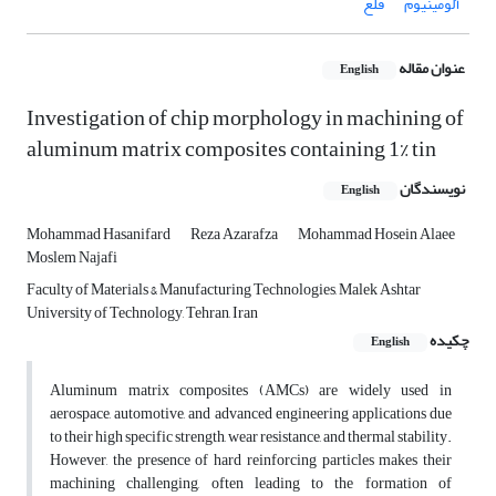
آلومینیوم
قلع
عنوان مقاله
English
Investigation of chip morphology in machining of
aluminum matrix composites containing 1% tin
نویسندگان
English
Mohammad Hasanifard
Reza Azarafza
Mohammad Hosein Alaee
Moslem Najafi
Faculty of Materials & Manufacturing Technologies, Malek Ashtar
University of Technology, Tehran, Iran
چکیده
English
Aluminum matrix composites (AMCs) are widely used in
aerospace, automotive, and advanced engineering applications due
to their high specific strength, wear resistance, and thermal stability.
However, the presence of hard reinforcing particles makes their
machining challenging, often leading to the formation of