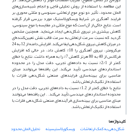
این مطالعه، با استفاده از روش تحلیلی قاچی و انجام شبیه‌سازی‌های
المان محدود، تأثیر دو نوع موج ارتعاشی سینوسی و مثلثی محوری بر
فرایند آهنگری در شرایط ویسکوپلاستیک مورد بررسی قرار گرفته
است. نتایج حاکی از آن است که موج مثلثی در مقایسه با موج سینوسی،
کاهش بیشتری در نیروی شکل‌دهی ایجاد می‌نماید. همچنین مشخص
گردید که نسبت سرعت ارتعاش به سرعت قالب نقش تعیین‌کننده‌ای
در میزان کاهش نیروی شکل‌دهی ایفا می‌کند. افزایش دامنه از 12 به 24
میکرومتر، نیروی آهنگری را 18% کاهش داد، در حالی که افزایش
فرکانس از 40 به 80 هرتز کاهش 7% را به همراه داشت. نتایج با خطای
کمتر از 2/1% نسبت به داده‌های تجربی، دقت مدل را در محدوده
استانداردهای مهندسی تأیید می‌کند. این یافته‌ها می‌توانند مبنای
مناسبی برای بهینه‌سازی فرایندهای صنعتی شکل‌دهی فلزات با
استفاده از تکنیک ارتعاش باشد.
نتایج با خطای کمتر از 1.2% نسبت به داده‌های تجربی، دقت مدل را در
محدوده استانداردهای مهندسی تأیید می‌کند. . این یافته‌ها می‌توانند
مبنای مناسبی برای بهینه‌سازی فرآیندهای صنعتی شکل‌دهی فلزات با
استفاده از تکنیک ارتعاش باشد.
کلیدواژه‌ها
شکل‌دهی به کمک ارتعاشات
ویسکوپلاستیسیته
تحلیل المان محدود