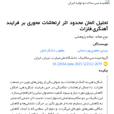
تحلیل المان محدود اثر ارتعاشات محوری بر فرایند
آهنگری فلزات
نوع مقاله : مقاله پژوهشی
نویسندگان
مهدی جعفری وردنجانی
یعقوب دادگر اصل
گروه مهندسی مکانیک، دانشگاه ملی مهارت، تهران، ایران
10.22034/ijme.2025.522512.2079
چکیده
شکل‌دهی به کمک ارتعاشات به عنوان یکی از روش‌های نوین در صنعت
فلزات، با اعمال ارتعاشات مکانیکی در حین فرایند شکل‌دهی، امکان
کاهش نیروی مورد نیاز و بهبود کیفیت محصول نهایی را فراهم می‌سازد.
این تکنیک بر دو مکانیسم اصلی استوار است: نخست اثر حجمی که منجر
به کاهش تنش تسلیم ماده از طریق تأثیر بر حرکت نابجایی‌ها و کاهش
چگالی نقص‌های بلوره‌ای می‌گردد، و دوم اثر سطحی که با ایجاد کاهش
دوره‌ای در تماس سطوح، ضریب اصطکاک مؤثر را کاهش می‌دهد. در