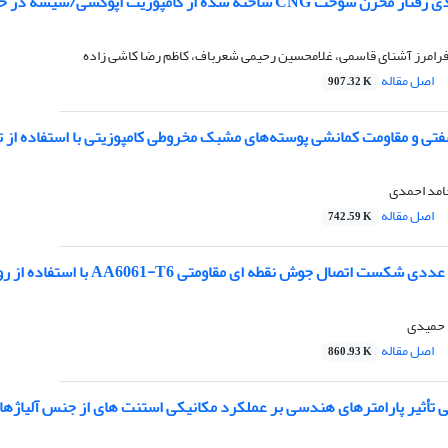
یت اپوکسی/شیشه در حالت های طراحی با ضخامت ثابت و متغیر تحت آزمون فشار ترکیدگی
فرامرز آشنای قاسمی، غلامحسین رحیمی شعرباف، کاظم رضا کاشی زاده
اصل مقاله
907.32 K
تی و مقاومت کمانشی پوسته‌های مشبک مخروطی کامپوزیتی با استفاده از ت
حامد احمدی
اصل مقاله
742.59 K
اتصال جوش نقطه ای مقاومتی AA6061-T6 با استفاده از روش مکانیک آسیب GTN
 حمیدی
اصل مقاله
860.93 K
تی تأثیر پارامترهای هندسی بر عملکرد مکانیکی استنت های از جنس آلیاژه