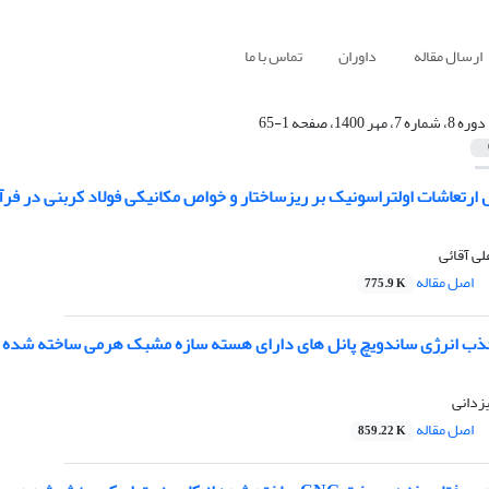
ارسال مقاله
داوران
تماس با ما
دوره 8، شماره 7، مهر 1400، صفحه 1-65
 ارتعاشات اولتراسونیک بر ریزساختار و خواص مکانیکی فولاد کربنی در فر
ی آقائی
اصل مقاله
775.9 K
ذب انرژی ساندویچ پانل های دارای هسته سازه مشبک هرمی ساخته شده 
یزدانی
اصل مقاله
859.22 K