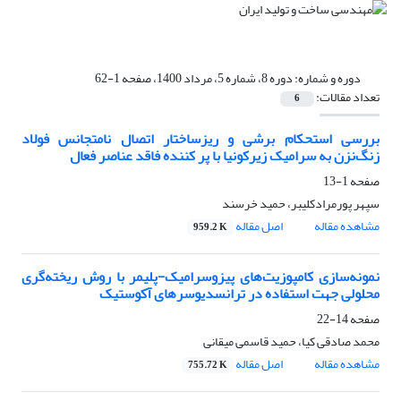
دوره و شماره:
دوره 8، شماره 5، مرداد 1400، صفحه 1-62
تعداد مقالات:
6
بررسی استحکام برشی و ریزساختار اتصال نامتجانس فولاد
زنگ‌نزن به سرامیک زیرکونیا با پر کننده فاقد عناصر فعال
صفحه
1-13
سپهر پورمرادکلیبر، حمید خرسند
مشاهده مقاله
اصل مقاله
959.2 K
نمونه‌سازی کامپوزیت‌های پیزوسرامیک-پلیمر با روش ریخته‌گری
محلولی جهت استفاده در ترانسدیوسرهای آکوستیک
صفحه
14-22
محمد صادقی کیا، حمید قاسمی میقانی
مشاهده مقاله
اصل مقاله
755.72 K