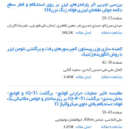
بررسی تجربی اثر پارامترهای لیزر بر روی استحکام و قطر سطح
دکمه جوش نقطه‌ای لیزری فولاد زنگ نزن316
صفحه
23-29
مهدی میرزالو، مهدی مدبری فر، معین طاهری، ایمان علی قورچی، علیرضا کاریان
مشاهده مقاله
اصل مقاله
543.2 K
کمینه سازی وزن پیستون کمپرسورهای رفت و برگشتی نئومن ایزر
با روش الگوریتم ژنتیک
صفحه
30-42
کمال علی نقی حسین آبادی، سعید گلابی
مشاهده مقاله
اصل مقاله
1.18 M
مقایسه تاثیر عملیات حرارتی کوئنچ- برگشت (Q-T) و کوئنچ-
بخش بندی- برگشت (Q-P-T) بر ریزساختار و خواص مکانیکی یک
فولاد استحکام بالای حاوی میکروآلیاژ Ti
صفحه
43-50
علی الماسی، عباس Abbas، ابوالفضل توتونچی
مشاهده مقاله
اصل مقاله
1.25 M