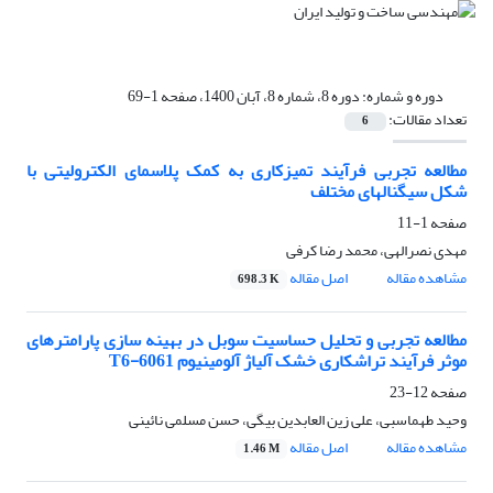
دوره و شماره:
دوره 8، شماره 8، آبان 1400، صفحه 1-69
تعداد مقالات:
6
مطالعه تجربی فرآیند تمیزکاری به کمک پلاسمای الکترولیتی با
شکل سیگنالهای مختلف
صفحه
1-11
مهدی نصرالهی، محمد رضا کرفی
مشاهده مقاله
اصل مقاله
698.3 K
مطالعه تجربی و تحلیل حساسیت سوبل در بهینه سازی پارامترهای
موثر فرآیند تراشکاری خشک آلیاژ آلومینیوم 6061-T6
صفحه
12-23
وحید طهماسبی، علی زین العابدین بیگی، حسن مسلمی نائینی
مشاهده مقاله
اصل مقاله
1.46 M