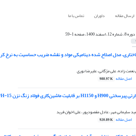
ارسال مقاله
داوران
تماس با ما
دوره 8، شماره 12، اسفند 1400، صفحه 1-59
اختاری، مدل اصلاح شده دینامیکی مواد و نقشه ضریب حساسیت به نرخ کرنش بر
نعمت زاده، علی مژگانی، علیرضا نوری
اصل مقاله
988.97 K
ر قابلیت ماشین‌کاری فولاد زنگ نزن 15-5PH
د سلیمانی مهر، عادل مقصودپور، علی اخوان فرید
اصل مقاله
920.89 K