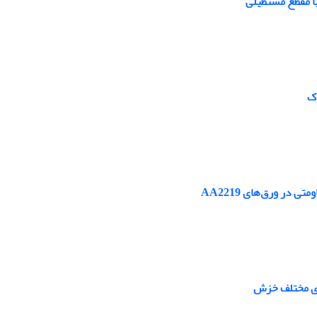
با مقطع مستطیلی
ر ورق‌های AA2219