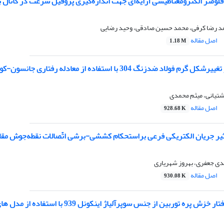
ومتر الکترومغناطیسی آرایه‌ای جهت اندازه‌گیری پروفیل سرعت در کانال 
د رضا کرفی، محمد حسین صادقی، وحید رضایی
اصل مقاله
1.18 M
فولاد ضدزنگ 304 با استفاده از معادله رفتاری جانسون-کوک
تیانی، میثم محمدی
اصل مقاله
928.68 K
ثیر جریان الکتریکی فرعی براستحکام کششی-برشی اتّصالات نقطه‌جوش مقاومتی د
دی جعفری، بهروز شهریاری
اصل مقاله
930.08 K
ه توربین از جنس سوپرآلیاژ اینکونل 939 با استفاده از مدل های مختلف خزش