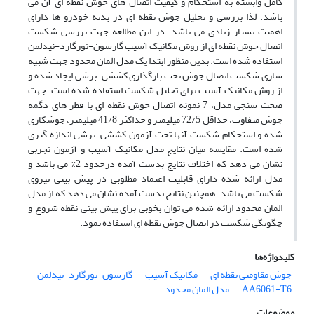
کامل وابسته به استحکام و کیفیت اتصال های جوش نقطه ای آن می
باشد. لذا بررسی و تحلیل جوش نقطه ای در بدنه خودرو ها دارای
اهمیت بسیار زیادی می باشد. در این مطالعه جهت بررسی شکست
اتصال جوش نقطه ای از روش مکانیک آسیب گارسون-تورگارد-نیدلمن
استفاده شده است. بدین منظور ابتدا یک مدل المان محدود جهت شبیه
سازی شکست اتصال جوش تحت بارگذاری کششی-برشی ایجاد شده و
از روش مکانیک آسیب برای تحلیل شکست استفاده شده است. جهت
صحت سنجی مدل، 7 نمونه اتصال جوش نقطه ای با قطر های دگمه
جوش متفاوت، حداقل 72/5 میلیمتر و حداکثر 41/8 میلیمتر، جوشکاری
شده و استحکام شکست آنها تحت آزمون کششی-برشی اندازه گیری
شده است. مقایسه میان نتایج مدل مکانیک آسیب و آزمون تجربی
نشان می دهد که اختلاف نتایج بدست آمده درحدود 2% می باشد و
مدل ارائه شده دارای قابلیت اعتماد مطلوبی در پیش بینی نیروی
شکست می باشد. همچنین نتایج بدست آمده نشان می دهد که از مدل
المان محدود ارائه شده می توان بخوبی برای پیش بینی نقطه شروع و
چگونگی شکست در اتصال جوش نقطه ای استفاده نمود.
کلیدواژه‌ها
جوش مقاومتی نقطه ای
مکانیک آسیب
گارسون-تورگارد-نیدلمن
AA6061-T6
مدل المان محدود
موضوعات