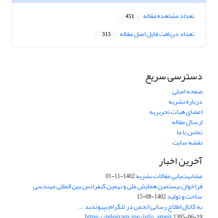
تعداد مشاهده مقاله
451
تعداد دریافت فایل اصل مقاله
315
دسترسی سریع
صفحه اصلی
درباره نشریه
اعضای هیات تحریریه
ارسال مقاله
تماس با ما
نقشه سایت
آخرین اخبار
مشابهت‌یابی مقالات نشریه
1402-11-01
فراخوان بیستمین همایش ملی و نهمین کنفرانس بین المللی مهندسی
ساخت و تولید
1402-08-15
به کانال اطلاع رسانی انجمن در تلگرام بپیوندید ...
https://telegram.me/info_smeir
1395-06-19