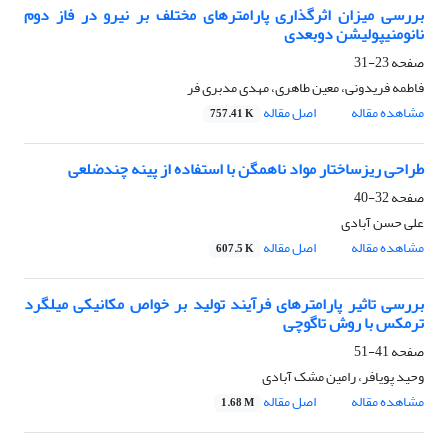
بررسی میزان اثرگذاری پارامترهای مختلف بر نیرو در فاز دوم
نانومنیپولیشن دوبعدی
صفحه
23-31
فاطمه فریدونی، معین طاهری، مهدی مدبری فر
مشاهده مقاله
اصل مقاله
757.41 K
طراحی ریزساختار مواد ناهمگن با استفاده از پینه چندضلعی
صفحه
32-40
علی حسن آبادی
مشاهده مقاله
اصل مقاله
607.5 K
بررسی تاثیر پارامترهای ﻓﺮآﯾﻨﺪ تولید بر خواص مکانیکی میلگرد
ترمکس با روش تاگوچی
صفحه
41-51
وحید پویافر، رامین مشک آبادی
مشاهده مقاله
اصل مقاله
1.68 M