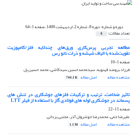
دوره و شماره:
دوره 8، شماره 2، اردیبهشت 1400، صفحه 1-64
تعداد مقالات:
6
مطالعه تجربی پرس‌کاری ورق‌های چندلایه فلز/کامپوزیت
تقویت‌شده با الیاف شیشه و ذرات نانو رس
صفحه
1-10
فرزاد برومند قهنویه، سیدمحمدحسین سیدکاشی، محمد حسین پل
مشاهده مقاله
اصل مقاله
744.1 K
تاثیر ضخامت، ترتیب و ترکیبات فلزهای جوشکاری در تنش های
پسماند در جوشکاری لوله های فولادی گاز با استفاده از فیلر LTT
صفحه
11-22
علیرضا جمی، محمدرضا خوشروان آذر، مجتبی یزدانی
مشاهده مقاله
اصل مقاله
1.1 M