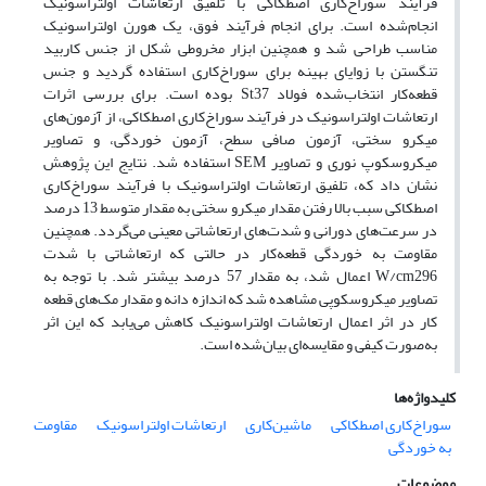
فرآیند سوراخ‌کاری اصطکاکی با تلفیق ارتعاشات اولتراسونیک
انجام‌شده است. برای انجام فرآیند فوق، یک هورن اولتراسونیک
مناسب طراحی شد و همچنین ابزار مخروطی شکل از جنس کاربید
تنگستن با زوایای بهینه برای سوراخ‌کاری استفاده گردید و جنس
قطعه‌کار انتخاب‌شده فولاد St37 بوده است. برای بررسی اثرات
ارتعاشات اولتراسونیک در فرآیند سوراخ‌کاری اصطکاکی، از آزمون‌های
میکرو سختی، آزمون صافی سطح، آزمون خوردگی، و تصاویر
میکروسکوپ نوری و تصاویر SEM استفاده شد. نتایج این پژوهش
نشان داد که، تلفیق ارتعاشات اولتراسونیک با فرآیند سوراخ‌کاری
اصطکاکی سبب بالا رفتن مقدار میکرو سختی به مقدار متوسط 13 درصد
در سرعت‌های دورانی و شدت‌های ‌ارتعاشاتی معینی می‌گردد. همچنین
مقاومت به خوردگی قطعه‌کار در حالتی که ارتعاشاتی با شدت
W/cm296 اعمال شد، به مقدار 57 درصد بیشتر ‌شد. با توجه به
تصاویر میکروسکوپی مشاهده شد که اندازه دانه و مقدار مک‌های قطعه
کار در اثر اعمال ارتعاشات اولتراسونیک کاهش‌ می‌یابد که این اثر
به‌صورت کیفی و مقایسه‌ای بیان‌شده است.
کلیدواژه‌ها
سوراخ‌کاری اصطکاکی
ماشین‌کاری
ارتعاشات اولتراسونیک
مقاومت
به خوردگی
موضوعات