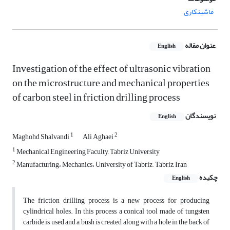
ماشینکاری
عنوان مقاله
English
Investigation of the effect of ultrasonic vibration
on the microstructure and mechanical properties
of carbon steel in friction drilling process
نویسندگان
English
1
2
Maghohd Shalvandi
Ali Aghaei
1
Mechanical Engineering Faculty, Tabriz University
2
Manufacturing، Mechanics، University of Tabriz , Tabriz, Iran
چکیده
English
The friction drilling process is a new process for producing
cylindrical holes. In this process, a conical tool made of tungsten
carbide is used and a bush is created along with a hole in the back of