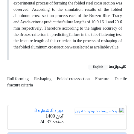
experimental process of forming the folded steel cross section was
observed. According to the simulation results of the folded
aluminum cross-section process, each of the Brozzo, Rice-Tracy
and Ayada criteria predict the failure lengths of 10.9, 16.1 and 20.6
mm, respectively. Therefore, according to the higher accuracy of
the Brozzo criterion in predicting failure in the tube flattening test,
the fracture length of this criterion in the process of reshaping of
the folded aluminum cross section was selected as a reliable value.
کلیدواژه‌ها
English
Roll forming
Reshaping
Folded cross section
Fracture
Ductile
fracture criteria
دوره 8، شماره 8
آبان 1400
صفحه
24-37