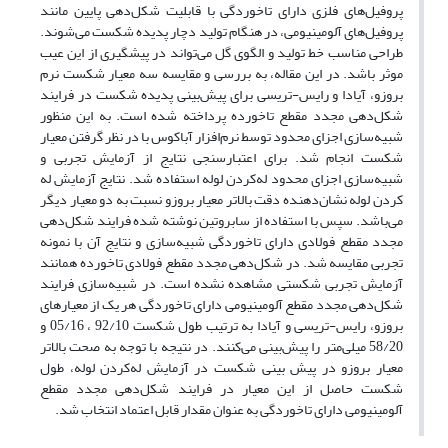
پروفیل‌های فلزی دارای تاخوردگی با قابلیت شکل‌دهی پایین مانند
پروفیل‌های آلومینیومی، در هنگام تولید دچار پدیده شکست می‌شوند.
طراحی مناسب خط تولید و الگوی گل می‌تواند در پیشگیری از این عیب
موثر باشد. در این مقاله، به بررسی و مقایسه سه معیار شکست نرم
بروزو، آیادا و رایس-تریسی برای پیش‌بینی پدیده شکست در فرایند
شکل‌دهی مجدد مقطع تاخورده پرداخته شده است. به این منظور
شبیه‌سازی اجزای محدود توسط نرم‌افزار آباکوس با در نظر گرفتن معیار
شکست انجام شد. برای اعتبارسنجی نتایج از آزمایش تجربی و
شبیه‌سازی اجزای محدود له‌کردن لوله استفاده شد. نتایج آزمایش له
کردن لوله نشان‌دهنده دقت بالاتر معیار بروزو نسبت به دو معیار دیگر
می‌باشد. سپس با استفاده از سابروتین نوشته شده فرایند شکل‌دهی
مجدد مقطع فولادی دارای تاخوردگی شبیه‌سازی و نتایج آن با نمونه
تجربی مقایسه شد. در شکل‌دهی مجدد مقطع فولادی تاخورده همانند
آزمایش تجربی شکستی مشاهده نشده است. در شبیه‌سازی فرایند
شکل‌دهی مجدد مقطع آلومینیومی دارای تاخوردگی هر یک از معیارهای
بروزو، رایس-تریسی و آیادا به ترتیب طول شکست 92/10 ، 05/16 و
58/20 میلی‌متر را پیش‌بینی می‌کنند. در نتیجه با توجه به صحت بالاتر
معیار بروزو در پیش بینی شکست در آزمایش له‌کردن لوله، طول
شکست حاصل از این معیار در فرایند شکل‌دهی مجدد مقطع
آلومینیومی دارای تاخوردگی به عنوان مقدار قابل اعتماد انتخاب شد.