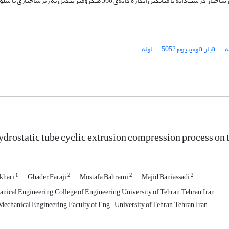
مشاهده گردید. نتایج بررسی ریزساختار نشان داد که در اثر دو پاس فرایند، ریزساختار درشت‌دانه با میانگین اندازه دانه‌ی 360 م
ه
آلیاژ آلومینیوم 5052
لوله
hydrostatic tube cyclic extrusion compression process on
1
2
2
2
khari
Ghader Faraji
Mostafa Bahrami
Majid Baniassadi
nical Engineering, College of Engineering, University of Tehran, Tehran, Iran.
chanical Engineering, Faculty of Eng. , University of Tehran, Tehran, Iran