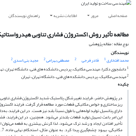
صفحه اصلی
مرور
اطلاعات نشریه
راهنمای نویسندگان
مطالعه تأثیر روش اکستروژن فشاری تناوبی هیدرواستاتیک لول
نوع مقاله : مقاله پژوهشی
نویسندگان
2
2
2
1
محمد افتخاری
قادر فرجی
مصطفی بهرامی
مجید بنی اسدی
1
دانشجوی دکترا، مهندسی مکانیک، پردیس دانشکده های فنی، دانشگاه تهران، تهر
2
مهندسی مکانیک، پردیس دانشکده های فنی، دانشگاه تهران، تهران
چکیده
ریزساختاری و خواص مکانیکی قطعات مورد مطالعه قرار گرفت. فرایند اکستروژن
دارای پتانسیل تولید لوله‌هایی با طول نسبتاً بلند نیز هست. در این فرایند، ب
این امر باعث تسهیل تولید قطعات بلندتر می‌شود. همچنین، در این فرایند، فشا
تأخیر افتادن ایجاد و رشد ترک می‌شود، لذا کرنش بیشتری به قطعه می‌توان 