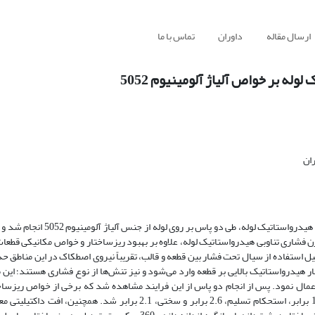
ارسال مقاله
داوران
تماس با ما
ه بر خواص آلیاژ آلومینیوم 5052
ان
در پژوهش حاضر، فرایند تغییرشکل پلاستیک شدید اکستروژن فشاری تناوبی هیدرو
 فشاری تناوبی هیدرواستاتیک لوله، علاوه بر بهبود ریزساختار و خواص مکانیکی قطعات
ه‌دلیل استفاده از سیال تحت فشار بین قطعه و قالب، تقریباً نیروی اصطکاک در این مناط
ر هیدرواستاتیک بالایی بر قطعه وارد می‌شود و نیز تنش‌ها از نوع فشاری هستند؛ این 
اعمال نمود. پس از انجام دو پاس از این فرایند مشاهده شد که برخی از خواص ریزس