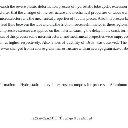
search, the severe plastic deformation process of hydrostatic tube cyclic extrusi
d after that the changes of microstructure and mechanical properties of tubes wer
icrostructure and the mechanical properties of tubular pieces. Also, this process has
ized fluid between the tube and die, the friction force is eliminated in these regions.
ompressive stresses are applied on the material causing the delay in the crack for
ses of this process, some microstructural and mechanical properties were improved 
times higher, respectively. Also, a loss of ductility of 16℅ was observed. The m
e was changed from a coarse grain microstructure with an average grain size of abo
.
eformation
Hydrostatic tube cyclic extrusion compression process
Aluminum 
این نشریه از قوانین COPE تبعیت میکند.