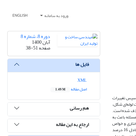
ورود به سامانه
ENGLISH
دوره 8، شماره 8
آبان 1400
صفحه
38-51
فایل ها
XML
اصل مقاله
1.49 M
استاتیک لوله، طی دو پاس بر روی لوله از جنس آلیاژ آلومینیوم 5052 انجام شد و سپس تغییرات
 لوله‌ای شکل،
هم رسانی
ق حذف شده است.
مسئله باعث به
اختاری و خواص
ارجاع به این مقاله
مکانیکی، بهبود چشم‌گیری پیدا کرد. به عنوان مثال، استحکام نهایی ماده، 1.7 برابر، استحکام تسلیم، 2.6 برابر و سختی، 2.1 برابر شد. همچنین، افت داکتیلیتی معادل 16 درصد