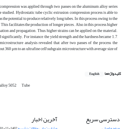
on compression was applied through two passes on the aluminum alloy series
e studied. Hydrostatic tube cyclic extrusion compression process is able to
 the potential to produce relatively long tubes. In this process, owing to the
 This facilitates the production of longer pieces. Also, in this process, higher
mation and propagation. Thus, higher strains can be applied on the material.
significantly. For instance, the yield strength and the hardness became 1.7,
icrostructure analysis revealed that after two passes of the process, the
ut 360 μm to an ultrafine cell\subgrain microstructure with average size of
کلیدواژه‌ها
English
alloy 5052
Tube
دسترسی سریع
آخرین اخبار
صفحه اصلی
مشابهت‌یابی مقالات نشریه
1402-11-01