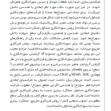
فیکسچرسازی، ابتدا باید قطعات مونتاژ و سپس سوراخکاری هم‌زمان
شوند، در غیر این صورت دقت مورد نظر ابعادی یا هندسی حاصل
نمی‌گردد. برای ایجاد این سوراخ‌ها عمدتا از فرآیندهای سوارخکاری
متداول استفاده می‌شود که به علت شکل هندسی و صفر بودن سرعت
برشی در نوک مته، موجب تغییر شکل پلاستیک شدید در موضع برش
می‌شود. استفاده از روش سوراخکاری متداول ممکن است باعث تنزل
دقتهای ابعادی، هندسی و همچنین یکپارچگی سطح دیواره داخلی
سوراخ‌ها شود. جهت کاهش مشکلات ذکر شده یکی از راهکارهای
نسبتاً نوینی که برای سوراخکاری پیشنهاد می‌شود، روش‌ فرزکاری
مارپیچ می‌باشد. در پژوهش جاری، جهت مقایسه قابلیتها، مزایا و معایب
این دو روش مختلف سوراخکاری، مجموعا 18 آزمایش سوراخکاری با
استفاده از تکنیکهای سوراخکاری متداول و فرزکاری مارپیچ و با در نظر
گرفتن 2 پارامتر متغیر سرعت برشی و سرعت پیشروی (هر کدام در 3
سطح) بر روی قطعه‌کار ساندویچی چندلایه فلزی که دارای 3 لایه مختلف
فولادی MO40، 304L و CK45 است، انجام گرفت. بر اساس نتایج به
دست آمده، می‌توان بیان داشت جهت حصول به تلرانسهای ابعادی
(اندازه قطر سوراخ) و هندسی (گردی مقطع سوراخ) مطلوب، فرآیند
سوراخکاری متداول عملکرد بهتری نسبت به روش فرزکاری مارپیچ
داشته است ولی از نظر رسیدن به زبری سطح کمتر و یکپارچگی سطح
مطلوب‌تر (عیوب سطحی کمتر)، روش فرزکاری مارپیچ، عملکرد بهتری
نسبت به سوراخکاری متداول داشته است