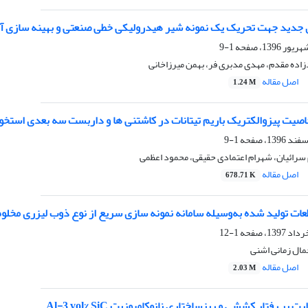
 جدید جهت تحریک یک نمونه شیر هیدرولیکی خطی صنعتی و بهینه سازی آن 
1-9
ده مقدم، مهدی مدبری فر، بهمن میرزاخانی
اصل مقاله
1.24 M
صیت پیزوالکتریک باریم تیتانات در کاشتنی ها و داربست سه بعدی استخو
1-9
م سرائیان، شهرام اعتمادی حقیقی، محمود اعظمی
اصل مقاله
678.71 K
ات تولید شده به‌وسیله سامانه نمونه سازی سریع از نوع ذوب لیزری مخلو
1-12
مال زمانی اشنی
اصل مقاله
2.03 M
بر رفتار کششی و ریزساختاری نانوکامپوزیت Al-3 vol% SiC