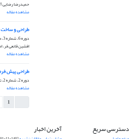
حمیدرضا رضایی آش
مشاهده مقاله
طراحی و ساخت دس
دوره 6، شماره 3، مرداد و شهریور 1398، صفحه
افشین قانعی فر، ام
مشاهده مقاله
طراحی پیش فرم 
دوره 2، شماره 2، تیر 1394، صفحه
مشاهده مقاله
1
دسترسی سریع
آخرین اخبار
صفحه اصلی
مشابهت‌یابی مقالات نشریه
1402-11-01