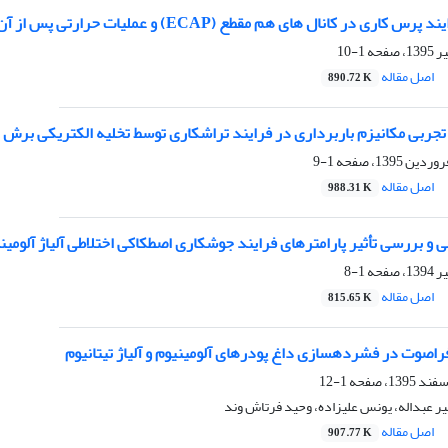
کانال های هم مقطع (ECAP) و عملیات حرارتی پس از آن بر رفتار مکانیکی آلیاژ 7075
1-10
اصل مقاله
890.72 K
 تجربی مکانیزم باربرداری در فرایند تراشکاری توسط تخلیه الکتریکی برش
1-9
اصل مقاله
988.31 K
ی تأثیر پارامترهای فرایند جوشکاری اصطکاکی اختلاطی آلیاژ آلومینیوم 5456 با استفاده از شبکه عصبی م
1-8
اصل مقاله
815.65 K
ی داغ پودرهای آلومینیوم و آلیاژ تیتانیوم
1-12
یر عبداله، یونس علیزاده، وحید فرتاش وند
اصل مقاله
907.77 K