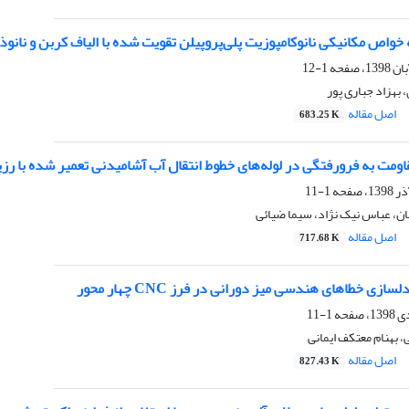
واص مکانیکی نانوکامپوزیت پلی‌پروپیلن تقویت شده با الیاف کربن و نانو
1-12
 بهزاد جباری پور
اصل مقاله
683.25 K
اومت به فرورفتگی در لوله‌های خطوط انتقال آب آشامیدنی تعمیر شده با رزی
1-11
 عباس نیک نژاد، سیما ضیائی
اصل مقاله
717.68 K
ازی خطاهای هندسی میز دورانی در فرز CNC چهار محور
1-11
، بهنام معتکف ایمانی
اصل مقاله
827.43 K