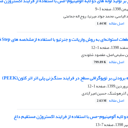
ر تولید لوله های دو لایه آلومینیوم-مس با استفاده از فرایند اکستروژن م
1-9
 الیاسی، محمد جواد میرنیا، روح اله جماعتی
اصل مقاله
1.44 M
ات استوانه‌ای به روش واریانت و جنرتیو با استفاده ازمشخصه های Step فایل
1-12
ین سلیمی اصل، مقصود شلوندی
اصل مقاله
799.89 K
برودتی بر توپوگرافی سطح در فرایند سنگ‌زنی پلی اتر اتر کتون(PEEK)
1-12
 آذرهوشنگ، حسین امیرآبادی
اصل مقاله
2.63 M
دو لایه آلومینیوم-مس با استفاده از فرایند اکستروژن مستقیم داغ
7-13