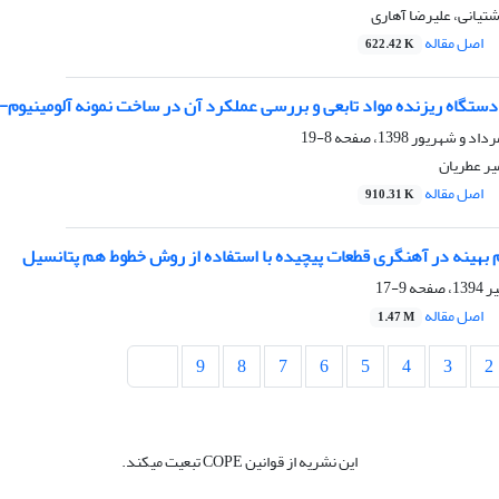
تیانی، علیرضا آهاری
اصل مقاله
622.42 K
تگاه ریزنده مواد تابعی و بررسی عملکرد آن در ساخت نمونه آلومینیوم-آل
8-19
یر عطریان
اصل مقاله
910.31 K
بهینه در آهنگری قطعات پیچیده با استفاده از روش خطوط هم پتانسیل
9-17
اصل مقاله
1.47 M
9
8
7
6
5
4
3
2
این نشریه از قوانین COPE تبعیت میکند.