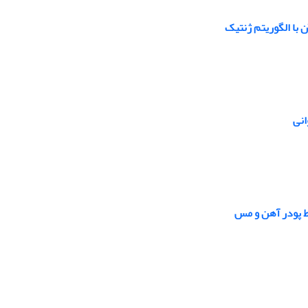
با الگوریتم ژنتیک
انی
ط پودر آهن و مس