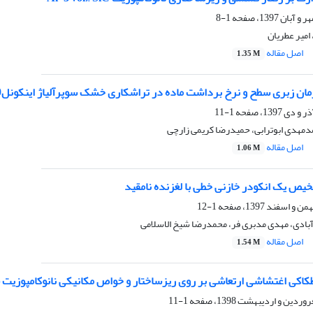
1-8
امیر عطریان
اصل مقاله
1.35 M
ان زبری سطح و نرخ برداشت ماده در تراشکاری خشک سوپرآلیاژ اینکونل600
1-11
دمهدی ابوترابی، حمیدرضا کریمی زارچی
اصل مقاله
1.06 M
یص یک انکودر خازنی خطی با لغزنده نامقید
1-12
ادی، مهدی مدبری فر، محمدرضا شیخ الاسلامی
اصل مقاله
1.54 M
کی اغتشاشی ارتعاشی بر روی ریزساختار و خواص مکانیکی نانوکامپوزیت سطحی /SiC
1-11