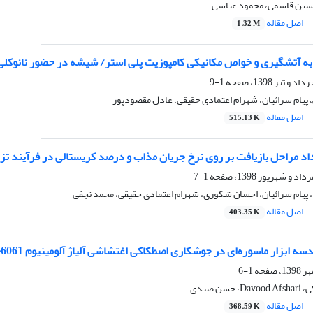
حسین قاسمی، محمود عباسی
اصل مقاله
1.32 M
ه آتشگیری و خواص مکانیکی کامپوزیت پلی استر/ شیشه در حضور نانوکلی
1-9
پیام سرائیان، شهرام اعتمادی حقیقی، عادل مقصودپور
اصل مقاله
515.13 K
داد مراحل بازیافت بر روی نرخ جریان مذاب و درصد کریستالی در فرآیند ت
1-7
 پیام سرائیان، احسان شکوری، شهرام اعتمادی حقیقی، محمد نجفی
اصل مقاله
403.35 K
ه ابزار ماسوره‌ای در جوشکاری اصطکاکی اغتشاشی آلیاژ آلومینیوم 6061-T6
1-6
ن صیدی
اصل مقاله
368.59 K