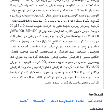
ساخته‌شده از ذرات آلومینیوم به عنوان زمینه و ذرات سرامیکی آلومینا
به عنوان تقویت‌کننده، تشکیل شده‌اند. درجه‌بندی تابعی توزیع ذرات
آلومینا در زمینه آلومینیوم در راستای طولی یک نمونه استوانه‌ای با بهره
گیری از یک دستگاه مواد ریز با توانایی ریزش پیوسته و هدفمند، اعمال
گردید. پس از ریزش نمونه هایی با درصد تقویت کننده 10، 15و 20
درصد حجمی درون قالب، فشارهای متفاوتی از MPa 200، MPa400و
MPa500 به نمونه‌ها اعمال گردید و فرآیند تف جوشی در دمای 700
درجه سانتیگراد انجام پذیرفت. نتایج نشان از دقت قابل قبول دستگاه
مواد ریز پس از مشاهده توزیع نهایی ذرات تقویت کننده داشت.
همچنین، مشخص شد افزایش درصدحجمی آلومینا موجب کاهش
چگالی نسبی و افزایش سختی ویکرز نمونه‌ها گردید. به طوری که،
بیشترین سختی در نمونه تقویت شده با20 درصد آلومینا به میزان
8/95 (HV) مشاهده‌ گردید. افزایش فشار تراکم نیز منجر به افزایش
چگالی نسبی تا %96 گردید و همچنین، موجب سخت‌تر شدن نمونه‌ها
شد. درنمونه %15 افزایش فشار تراکم از 200 به MPa500 موجب
افزایش سختی تا بیش از 2 برابر شده است.
کلیدواژه‌ها
مواد مرکب
مواد درجه‌بندی‌شده تابعی
آلومینیوم
آلومینا
موضوعات