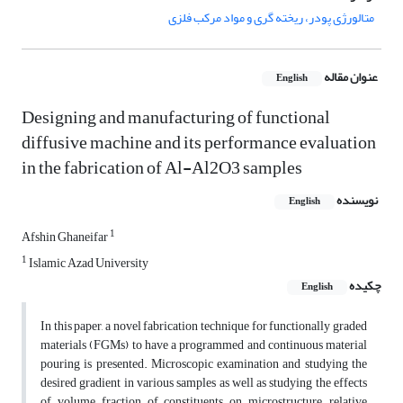
متالورژی پودر، ریخته گری و مواد مرکب فلزی
عنوان مقاله
English
Designing and manufacturing of functional
diffusive machine and its performance evaluation
in the fabrication of Al-Al2O3 samples
نویسنده
English
1
Afshin Ghaneifar
1
Islamic Azad University
چکیده
English
In this paper, a novel fabrication technique for functionally graded
materials (FGMs) to have a programmed and continuous material
pouring is presented. Microscopic examination and studying the
desired gradient in various samples as well as studying the effects
of volume fraction of constituents on microstructure, relative