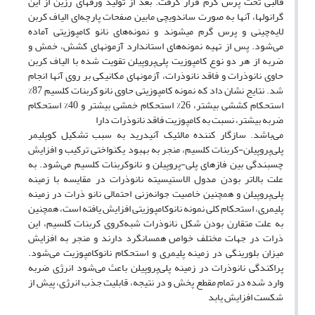
قالبی تحت پرس گرم قرار گرفت. بعد از تولید ورق‏های رزین از این
گرانولها، آنها به صورت ساندویچی مابین صفحات پارچه‌ای الیاف کربن
لایه‌چینی و پرس گرم می‏شوند و نمونه‌های نانو ‌کامپوزیتی آماده
می‌شود. پس از تهیه نمونه‌های استاندارد آزمونهای کشش، خمش و
ضربه از هر دو نوع کامپوزیت پلی‌پروپیلن تقویت شده با الیاف کربن
حاوی نانوذرات و فاقد نانوذرات، آزمونهای مکانیکی بر روی آنها انجام
شد. نتایج نشان داد که نمونه‏ کامپوزیتی حاوی نانو کربنات کلسیم 87%
استحکام کششی بیشتر، 26% استحکام خمشی بیشتر و 40% استحکام
ضربه بیشتر، نسبت به کامپوزیت فاقد نانوذرات دارا
می‌باشد. سازگار کننده مالئیک آنیدرید به سبب تشکیل کوپلیمر
پلی‌پروپیلن-کربنات کلسیم، منجر به بهبود یکنواختی ترکیب و افزایش
چسبندگی بین فازهای پلی-پروپیلن و نانوکربنات کلسیم می‌شود. به
علت بالاتر بودن مدول الاستیسیته نانوذرات در مقایسه با زمینه
پلی‌پروپیلن و همچنین خاصیت جوانه‌زنی احتمالی نانو ذرات در زمینه
پلیمری، استحکام کلی نمونه نانوکامپوزیتی افزایش یافته است، همچنین
به علت متقارن بودن شکل نانوذرات شبه‌کروی کربنات کلسیم، این
ذرات در جهات مختلف خواص همسانگرد دارند و منجر به افزایش
میزان بلورینگی در زمینه پلیمری و استحکام نانوکامپوزیت می‌شود.
پراکندگی نانوذرات در زمینه پلی‌پروپیلن باعث می‌شود انرژی ضربه
وارد شده در تمام مقطع پخش و در نتیجه، قابلیت جذب انرژی، پیش از
شکست افزایش یابد