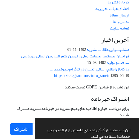
درباره نشریه
اعضای هیات تحریریه
ارسال مقاله
تماس با ما
نقشه سایت
آخرین اخبار
مشابهت‌یابی مقالات نشریه
1402-11-01
فراخوان بیستمین همایش ملی و نهمین کنفرانس بین المللی مهندسی
ساخت و تولید
1402-08-15
به کانال اطلاع رسانی انجمن در تلگرام بپیوندید ...
https://telegram.me/info_smeir
1395-06-19
این نشریه از قوانین COPE تبعیت میکند.
اشتراک خبرنامه
برای دریافت اخبار و اطلاعیه های مهم نشریه در خبرنامه نشریه مشترک
شوید.
اشتراک
این وب سایت از کوکی ها برای اطمینان از ارائه بهترین
خدمات استفاده می کند.