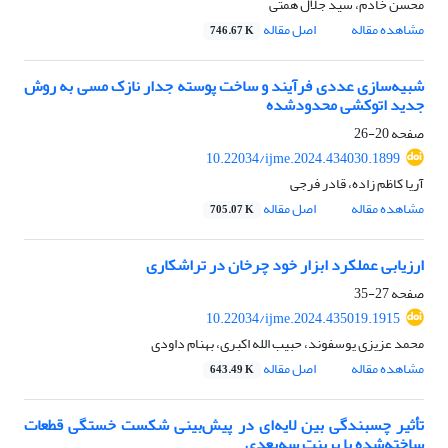
محسن خادم، سید جلال همتی
مشاهده مقاله
اصل مقاله
746.67 K
شبیه‌سازی عددی فرآیند و ساخت پوسته جدار نازک مسی به روش
جدید اتوکشی محدودشده
صفحه
20-26
10.22034/ijme.2024.434030.1899
آریا کاظم زاده، قادر فرجی
مشاهده مقاله
اصل مقاله
705.07 K
ارزیابی عملکرد ابزار خود چرخان در تراشکاری
صفحه
27-35
10.22034/ijme.2024.435019.1915
محمد عزیزی یوسفوند، حبیب الله اکبری، بهنام داودی
مشاهده مقاله
اصل مقاله
643.49 K
تأثیر چسبندگی بین لایه‌ای در پیش‌بینی شکست خستگی قطعات
ساخته‌شده با پرینت سه‌بعدی