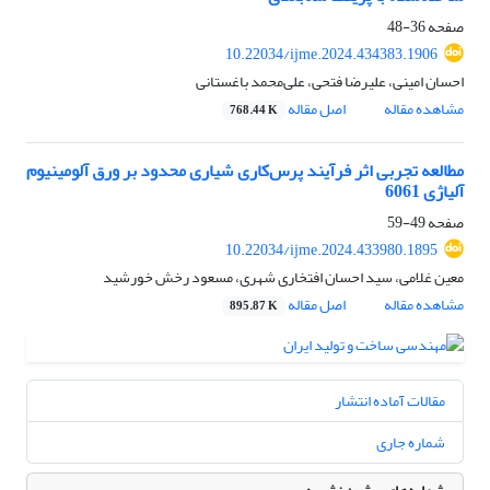
صفحه
36-48
10.22034/ijme.2024.434383.1906
احسان امینی، علیرضا فتحی، علی‌محمد باغستانی
مشاهده مقاله
اصل مقاله
768.44 K
مطالعه تجربی اثر فرآیند پرس‌کاری شیاری محدود بر ورق آلومینیوم
آلیاژی 6061
صفحه
49-59
10.22034/ijme.2024.433980.1895
معین غلامی، سید احسان افتخاری شهری، مسعود رخش خورشید
مشاهده مقاله
اصل مقاله
895.87 K
مقالات آماده انتشار
شماره جاری