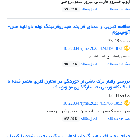
ایوب خسروی فارسانی، بهروز اسدی بروجنی
مشاهده مقاله
اصل مقاله
593.52 K
مطالعه تجربی و عددی فرایند هیدروفرمینگ لوله دو لایه مس-
آلومینیوم
صفحه
18-33
10.22034/ijme.2023.424349.1873
حسین افشاری، امیر اشرفی
مشاهده مقاله
اصل مقاله
989.52 K
بررسی رفتار ترک ناشی از خوردگی در مخازن فلزی تعمیر شده با
الیاف کامپوزیتی تحت بارگذاری مونوتونیک
صفحه
34-42
10.22034/ijme.2023.419708.1853
میرمیثم نیک‌سیرت، غلامحسین رحیمی، شهرام حسینی
مشاهده مقاله
اصل مقاله
935.99 K
طراحی و ساخت میز گردان ادوات سنگین تجهیز شده با کنترل