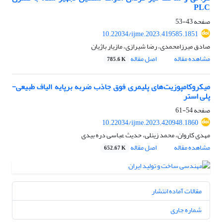
PLC
صفحه
43-53
10.22034/ijme.2023.419585.1851
صادق میرزامحمدی، رضا شیرازی، مازیار باژیان
مشاهده مقاله
اصل مقاله
785.6 K
میکروکامپوزیت‌های پلیمری فوق جاذب ضربه برپایه الیاف طبیعی-
پلی استر
صفحه
54-61
10.22034/ijme.2023.420948.1860
مهدی کاروان، محمد زینلی، حدیث عباسی دره بیدی
مشاهده مقاله
اصل مقاله
652.67 K
مقالات آماده انتشار
شماره جاری