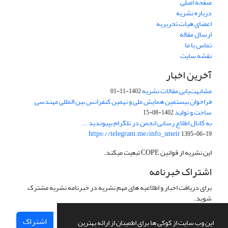
صفحه اصلی
درباره نشریه
اعضای هیات تحریریه
ارسال مقاله
تماس با ما
نقشه سایت
آخرین اخبار
مشابهت‌یابی مقالات نشریه
1402-11-01
فراخوان بیستمین همایش ملی و نهمین کنفرانس بین المللی مهندسی
ساخت و تولید
1402-08-15
به کانال اطلاع رسانی انجمن در تلگرام بپیوندید ...
https://telegram.me/info_smeir
1395-06-19
این نشریه از قوانین COPE تبعیت میکند.
اشتراک خبرنامه
برای دریافت اخبار و اطلاعیه های مهم نشریه در خبرنامه نشریه مشترک
شوید.
اشتراک
این وب سایت از کوکی ها برای اطمینان از ارائه بهترین