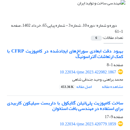
دوره و شماره:
دوره 10، شماره 3 - شماره پیاپی 65، خرداد 1402، صفحه
1-61
تعداد مقالات:
6
بهبود دقت ابعادی سوراخ‌های ایجادشده در کامپوزیت CFRP با
کمک ارتعاشات آلتراسونیک
صفحه
1-8
10.22034/ijme.2023.422082.1867
محمد براهنی، وحید جندقی شاهی
مشاهده مقاله
اصل مقاله
453.36 K
ساخت کامپوزیت پلی‌اتیلن گلایکول با داربست سیلیکون کاربیدی
برای استفاده در مهندسی بافت استخوان
صفحه
9-17
10.22034/ijme.2023.420779.1859