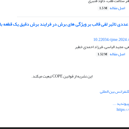
ر سلامت طلب، داود قنبری
اصل مقاله
1.5 M
ددی تاثیر لقی قالب بر ویژگی‏ های برش در فرایند برش دقیق یک قطعه با هن
10.22034/ijme.2024.
ی، مجید الیاسی، فرزاد احمدی خطیر
اصل مقاله
1.52 M
این نشریه از قوانین COPE تبعیت میکند.
نفرانس بین المللی
یوندید ...
https:/