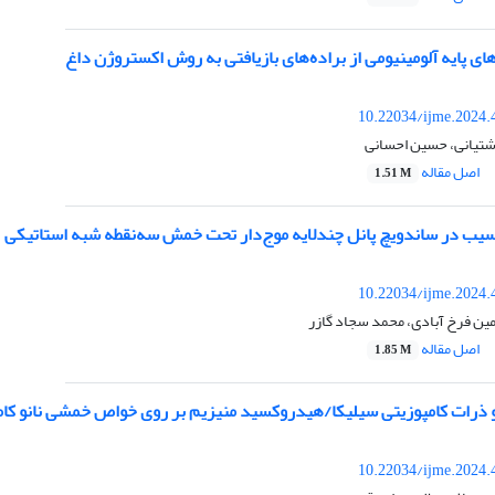
های پایه آلومینیومی از براده‌های بازیافتی به روش اکستروژن داغ
10.22034/ijme.2024.
تیانی، حسین احسانی
اصل مقاله
1.51 M
یب در ساندویچ پانل چندلایه موج‌دار تحت خمش سه‌نقطه‌ شبه استاتیکی
10.22034/ijme.2024.
مین فرخ آبادی، محمد سجاد گازر
اصل مقاله
1.85 M
نو ذرات کامپوزیتی سیلیکا/هیدروکسید منیزیم بر روی خواص خمشی نانو کام
10.22034/ijme.2024.