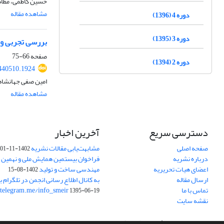
حسین کاظمی، مظاه
مشاهده مقاله
دوره 4 (1396)
دوره 3 (1395)
بررسی تجربی و ع
صفحه
66-75
دوره 2 (1394)
440510.1924
امین صفی جهانشاه
مشاهده مقاله
دسترسی سریع
آخرین اخبار
صفحه اصلی
مشابهت‌یابی مقالات نشریه
1402-11-01
درباره نشریه
فراخوان بیستمین همایش ملی و نهمین ک
اعضای هیات تحریریه
مهندسی ساخت و تولید
1402-08-15
ارسال مقاله
به کانال اطلاع رسانی انجمن در تلگرام بپ
تماس با ما
/telegram.me/info_smeir
1395-06-19
نقشه سایت
سامانه مدیریت نشریات علمی.
طراحی و پیاده سازی از
سیناوب