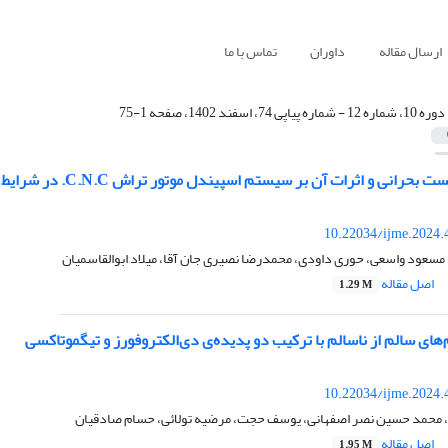
ارسال مقاله
داوران
تماس با ما
دوره 10، شماره 12 - شماره پیاپی 74، اسفند 1402، صفحه 1-75
رانی و اثرات آن بر سیستم اسپیندل موتور تراش C.N.C. در شرایط عدم قطعیت
10.22034/ijme.2024.
سعود واسعی، حوری داودی، محمدرضا نصیری جان آقا، میلاد ابوالقاسمیان
اصل مقاله
1.29 M
ای سالم از ناسالم با ترکیب دو پدیده‌ی دی‌الکتروفورز و تیگموتاکسی
10.22034/ijme.2024.
 محمد حسین نصر اصفهانی، یوسف حجت، مرضیه تولائی، حسام صادقیان
اصل مقاله
1.95 M