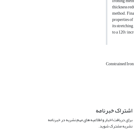
Ironing metho
thickness red
method. Final
properties of 
its stretchin
to a 120% incr
Constrained Iro
اشتراک خبرنامه
برای دریافت اخبار و اطلاعیه های مهم نشریه در خبرنامه
نشریه مشترک شوید.