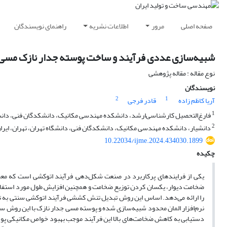
صفحه اصلی
مرور
اطلاعات نشریه
راهنمای نویسندگان
شبیه‌سازی عددی فرآیند و ساخت پوسته جدار نازک مس
نوع مقاله : مقاله پژوهشی
نویسندگان
2
1
آریا کاظم زاده
قادر فرجی
1
فارغ‌التحصیل کارشناسی‌ارشد، دانشکده مهندسی مکانیک، دانشکدگان فنی، دانشگا
2
دانشیار، دانشکده مهندسی مکانیک، دانشکدگان فنی، دانشگاه تهران، تهران، ایرا
10.22034/ijme.2024.434030.1899
چکیده
یکی از فرایند­های پرکاربرد در صنعت شکل‌دهی, فرآیند اتوکشی است که معمول
ضخامت دیوار، یکسان کردن توزیع ضخامت و همچنین افزایش طول مورد ­استفاده
نرم­‌افزار المان محدود شبیه‌­سازی ­شده و پوسته مسی جدار نازک با این روش
دستیابی به کاهش ضخامت­‌های بالا این فرآیند موجب بهبود خواص مکانیکی پوس