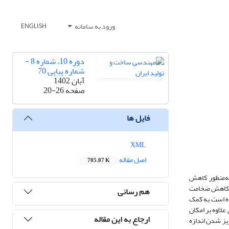
ورود به سامانه
ENGLISH
دوره 10، شماره 8 -
شماره پیاپی 70
آبان 1402
صفحه
20-26
فایل ها
XML
اصل مقاله
705.07 K
ه­‌منظور کاهش
بت کاهش ضخامت
هم رسانی
 این پژوهش در نظر گرفته ­شده است به کمک
لاوه بر امکان
ارجاع به این مقاله
یز شدن اندازه