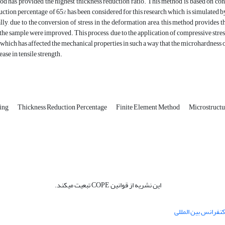
d has provided the highest thickness reduction ratio. This method is based on conv
uction percentage of 65% has been considered for this research which is simulated
ly, due to the conversion of stress in the deformation area, this method provides t
the sample were improved. This process, due to the application of compressive stress a
g, which has affected the mechanical properties in such a way that the microhardness 
ease in tensile strength.
ning
Thickness Reduction Percentage
Finite Element Method
Microstruct
این نشریه از قوانین COPE تبعیت میکند.
نفرانس بین المللی