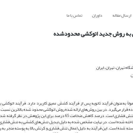
ارسال مقاله
داوران
تماس با ما
ی به روش جدید اتوکشی محدودشده
ه تهران، تهران، ایران
ن
اً به‌­عنوان فرآیند ثانویه پس از فرآیند کشش عمیق کاربرد دارد. فرآیند اتوکشی ب
 قرار می‌­گیرد. در بین روش­‌های ارائه­ شده روش اتوکشی محدود ­شده بالاترین نس
را ارائه می­‌دهد. اساس این روش تبدیل تنش­­ کششی فرآیند اتوکشی سنتی به تنش فشاری است. درصد کاهش ضخامت 65 درصد برای
 ساخته ­شده است. در ­نهایت مشخص­ شده به دلیل تبدیل تنش­‌های کششی به تنش فشاری ع
ته شده است. این فرآیند به دلیل اعمال تنش فشاری و کرنش بالا به پوسته منجر به ر