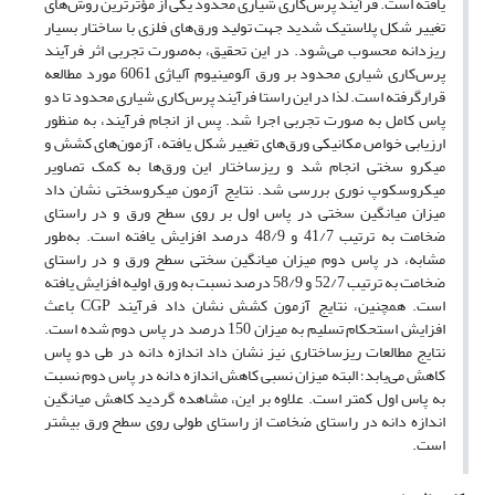
یافته است. فرآیند پرس‌کاری شیاری محدود یکی از مؤثرترین روش‌های
تغییر شکل پلاستیک شدید جهت تولید ورق‌های فلزی با ساختار بسیار
ریزدانه محسوب می‌شود. در این تحقیق، به‌صورت تجربی اثر فرآیند
پرس‌کاری شیاری محدود بر ورق آلومینیوم آلیاژی 6061 مورد مطالعه
قرارگرفته است. لذا در این راستا فرآیند پرس‌کاری شیاری محدود تا دو
پاس کامل به‌ صورت تجربی اجرا شد. پس از انجام فرآیند، به‌ منظور
ارزیابی خواص مکانیکی ورق‌های تغییر شکل یافته، آزمون‌های کشش و
میکرو سختی انجام شد و ریزساختار این ورق‌ها به کمک تصاویر
میکروسکوپ نوری بررسی شد. نتایج آزمون میکروسختی نشان داد
میزان میانگین سختی در پاس اول بر روی سطح ورق و در راستای
ضخامت به ‌ترتیب 41/7 و 48/9 درصد افزایش‌ یافته است. به‌طور
مشابه، در پاس دوم میزان میانگین سختی سطح ورق و در راستای
ضخامت به ترتیب 52/7 و 58/9 درصد نسبت به ورق اولیه افزایش ‌یافته
است. همچنین، نتایج آزمون کشش نشان داد فرآیند CGP باعث
افزایش استحکام تسلیم به میزان 150 درصد در پاس دوم شده است.
نتایج مطالعات ریزساختاری نیز نشان داد اندازه دانه در طی دو پاس
کاهش می‌یابد؛ البته میزان نسبی کاهش اندازه دانه در پاس دوم نسبت
به پاس اول کمتر است. علاوه بر این، مشاهده گردید کاهش میانگین
اندازه دانه در راستای ضخامت از راستای طولی روی سطح ورق بیشتر
است.