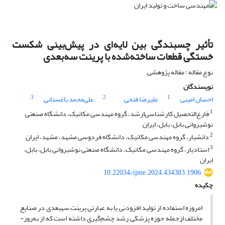
تأثیر چسبندگی بین لایه‌ای در پیش‌بینی شکست
خستگی قطعات ساخته‌شده با پرینت سه‌بعدی
نوع مقاله : مقاله پژوهشی
نویسندگان
3
2
1
احسان امینی
علیرضا فتحی
علی‌محمد باغستانی
1
فارغ‌التحصیل کارشناسی‌ارشد، گروه مهندسی مکانیک، دانشگاه صنعتی
نوشیروانی بابل، بابل، ایران
2
دانشیار، گروه مهندسی مکانیک، دانشگاه فردوسی مشهد، مشهد، ایران
3
استادیار، گروه مهندسی مکانیک، دانشگاه صنعتی نوشیروانی بابل، بابل،
ایران
10.22034/ijme.2024.434383.1906
چکیده
امروزه استفاده از تولید افزودنی یا به عبارتی پرینت سه­بعدی در صنایع
مختلف ازجمله حوزه پزشکی رشد چشم‌گیری داشته است که از به‌­روز­