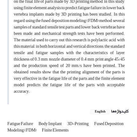
on the final life of parts made by 3D printing method, in this study,
using finite element analysis to predict fatigue failure in lower back
vertebra implants made by 3D printing has been studied. In this
regard, using the fused deposition modeling (FDM) method, several
samples of standard tensile test parts and lower back vertebrae have
been made, and mechanical strength tests have been performed.
The material used to carry out this research is polylactic acid, with
this material, in both horizontal and vertical directions, the standard
tensile and fatigue samples with the characteristics of layer
thickness of 0.3 mm, nozzle diameter of 0.4 mm, print angle 45/45
and the production speed of 20 mm/s have been printed. The
obtained results show that the printing alignment of the parts is
very effective in the fatigue life of the parts and the finite element
model predicts the fatigue life of the parts with acceptable
accuracy.
کلیدواژه‌ها
English
Fatigue Failure
Body Implant
3D-Printing
Fused Deposition
Modeling (FDM)
Finite Elements