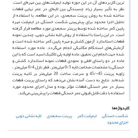
ترین کاربرد­های آن در این حوزه تولید ایمپلنت‌­های بین مهره‌­ای است.
نظر به تأثیر بسیار زیاد چسبندگی بین لایه‌ای در عمر نهایی قطعات
ساخته‌ شده به روش پرینت سه‌بعدی، در این مطالعه، با استفاده از
تحلیل اجزا محدود برای پیش‌بینی شکست خستگی در ایمپلنت مهره
پایین کمر ساخته ‌شده توسط پرینتر سه‌بعدی مورد مطالعه قرار گرفته
است. در این راستا با استفاده از روش لایه نشانی ذوبی، چندین نمونه
قطعات استاندارد آزمون کشش و مهره پایین کمر ساخته ‌شده است و
آزمایش‌های استحکام مکانیکی انجام می‌گردد. ماده مورد استفاده
شده جهت انجام این تحقیق، ماده اولیه پلی لاکتیک اسید است که با این
ماده در دو راستای افقی و عمودی قطعات نمونه استاندارد کشش و
خستگی با مشخصات ضخامت لایه 0/3 میلی‌متر، قطر نازل 0/4 میلی‌متر ،
زاویه پرینت 45-/45 و سرعت ساخت 20 میلی­‌متر بر ثانیه پرینت
شده‌اند. نتایج به دست آمده نشان می‌دهد که راستای پرینت قطعات
بسیار در عمر خستگی قطعات مؤثر بوده و مدل اجزای محدود مورد
استفاده با دقت قابل قبولی عمر خستگی قطعات را پیش‌بینی می‌کند.
کلیدواژه‌ها
شکست خستگی
ایمپلنت کمر
پرینت سه‌بعدی
لایه نشانی ذوبی
اجزای محدود