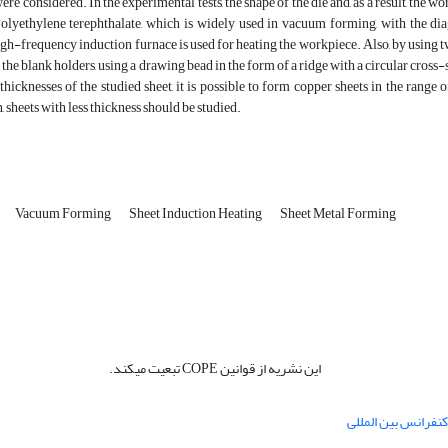
ere considered. In the experimental tests, the shape of the die and, as a result, the 
olyethylene terephthalate, which is widely used in vacuum forming, with the dia
gh-frequency induction furnace is used for heating the workpiece. Also, by using t
f the blank holders, using a drawing bead in the form of a ridge with a circular cros
 thicknesses of the studied sheet, it is possible to form copper sheets in the range 
, sheets with less thickness should be studied.
Vacuum Forming
Sheet Induction Heating
Sheet Metal Forming
این نشریه از قوانین COPE تبعیت میکند.
نفرانس بین المللی