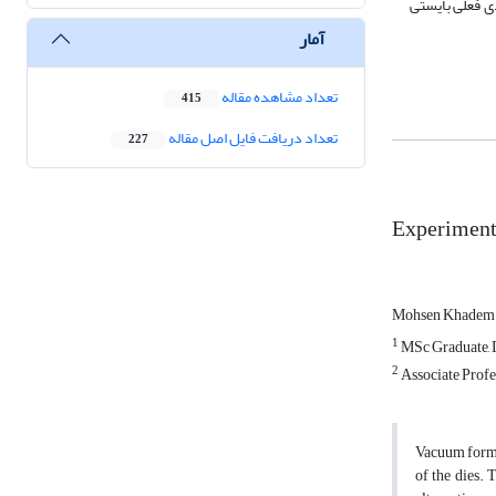
ا نسبت کشش کل 58% وجود دارد ولی با پیکره‌بندی فعلی بایستی
آمار
تعداد مشاهده مقاله
415
تعداد دریافت فایل اصل مقاله
227
Experimenta
Mohsen Khade
1
MSc Graduate, D
2
Associate Profe
Vacuum formin
of the dies. 