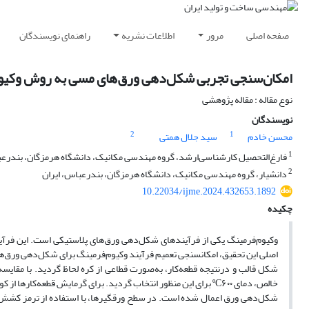
صفحه اصلی
مرور
اطلاعات نشریه
راهنمای نویسندگان
امکان‌سنجی تجربی شکل‌دهی ورق‌های مسی به روش وکیو
نوع مقاله : مقاله پژوهشی
نویسندگان
2
1
محسن خادم
سید جلال همتی
1
فارغ‌التحصیل کارشناسی‌ارشد، گروه مهندسی مکانیک، دانشگاه هرمزگان، بندرعب
2
دانشیار، گروه مهندسی مکانیک، دانشگاه هرمزگان، بندرعباس، ایران
10.22034/ijme.2024.432653.1892
چکیده
وکیوم‌فرمینگ یکی از فرآیندهای شکل­‌دهی ورق­‌های پلاستیکی است. این فرآین
اصلی این تحقیق، امکان­سنجی تعمیم فرآیند وکیوم‌فرمینگ برای شکل­‌دهی ورق­‌ه
شکل قالب و درنتیجه قطعه‌کار، به‌صورت قطاعی از کره لحاظ گردید. با مقایسه
خالص، دمای ºC۶۰۰ برای این منظور انتخاب گردید. برای گرمایش قطعه‌ک
شکل‌دهی ورق اعمال ‌شده است. در سطح ورق­گیرها، با استفاده از ترمز کش