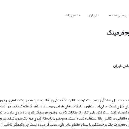
ارسال مقاله
داوران
تماس با ما
م‌فرمینگ
اس، ایران
د به دلیل سادگی و سرعت تولید بالا و حذف یکی از قالب­‌ها، از محبوبیت خاصی برخور
ای فلزی است. برای این­ منظور، جایگزین­‌های طراحی موجود در نظر گرفته شدند. در آزما
 نمودار تنش ـ کرنش پلی اتیلن ترفتالات که در وکیوم‌فرمینگ کاربرد زیادی دارد با 
ارها از کوره القایی فرکانس بالا استفاده‌ شده است. هم‌چنین، با به‌کارگیری دو جک­ پنوماتیک، نی
ش به‌صورت یک برجستگی با سطح مقطع دایره‌ای، سعی گردیده است چروکیدگی ناشی از