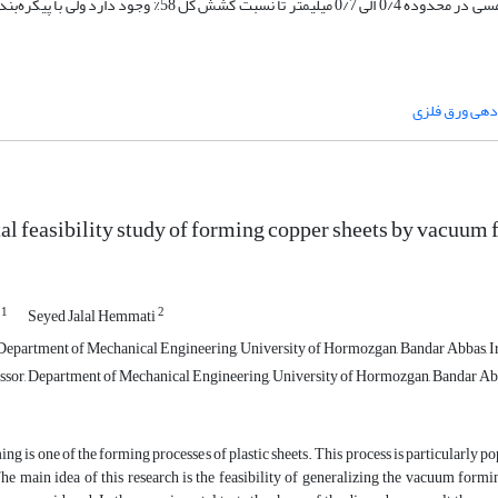
شود. در بین ضخامت‌­های مختلف ورق مورد مطالعه، امکان شکل­‌دهی ورق‌های مسی در محدوده 0/4 الی 0/7 میلی­متر ت
هی ورق فلزی
l feasibility study of forming copper sheets by vacuum
1
2
m
Seyed Jalal Hemmati
epartment of Mechanical Engineering, University of Hormozgan, Bandar Abbas, I
ssor, Department of Mechanical Engineering, University of Hormozgan, Bandar Abb
g is one of the forming processes of plastic sheets. This process is particularly po
The main idea of this research is the feasibility of generalizing the vacuum formi