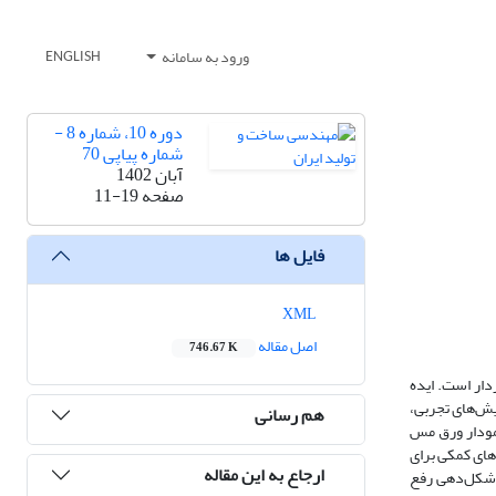
ورود به سامانه
ENGLISH
دوره 10، شماره 8 -
شماره پیاپی 70
آبان 1402
صفحه
11-19
فایل ها
XML
اصل مقاله
746.67 K
دار است. ایده
یش‌­های تجربی،
هم رسانی
نمودار ورق مس
روهای کمکی برای
ارجاع به این مقاله
 شکل‌دهی رفع