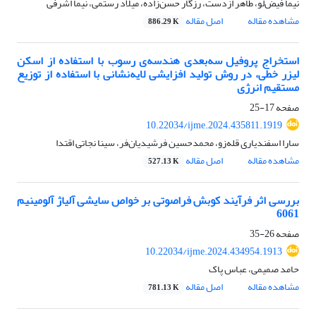
نیما فیض‌لو، طاهر ازدست، رزگار حسن‌زاده، میلاد رستمی، نیما اشرفی
مشاهده مقاله
اصل مقاله
886.29 K
استخراج پروفیل سه‌بعدی هندسه‌ی رسوب با استفاده از اسکن
لیزر خطی، در روش تولید افزایشی لایه‌نشانی با استفاده از توزیع
مستقیم انرژی
صفحه
17-25
10.22034/ijme.2024.435811.1919
سارا اسفندیاری قله‌زو، محمدحسین فرشیدیان‌فر، سینا نجاتی اقتدا
مشاهده مقاله
اصل مقاله
527.13 K
بررسی اثر فرآیند کوبش فراصوتی بر خواص سایشی آلیاژ آلومینیم
6061
صفحه
26-35
10.22034/ijme.2024.434954.1913
حامد صمیمی، عباس پاک
مشاهده مقاله
اصل مقاله
781.13 K