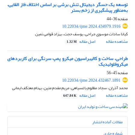
توسعه یک حسگر دیجیتال تنش برشی بر اساس اختلاف ‌فاز القایی،
به‌منظور پیشگیری از زخم بستر
صفحه
36-44
10.22034/ijme.2024.434979.1916
کیانا سادات موسوی جراحی، یوسف حجت، بهزاد قوامی نمین
مشاهده مقاله
اصل مقاله
1.32 M
طراحی، ساخت و کالیبراسیون میکرو پمپ سرنگی برای کاربرد‌های
میکروفلوئیدیک
صفحه
45-56
10.22034/ijme.2024.432467.1891
محمد آذران، سجاد مظلوم باغسیاهی، مریم مقدم متین، بهنام معتکف ایمانی
مشاهده مقاله
اصل مقاله
647.84 K
مقالات آماده انتشار
شماره جاری