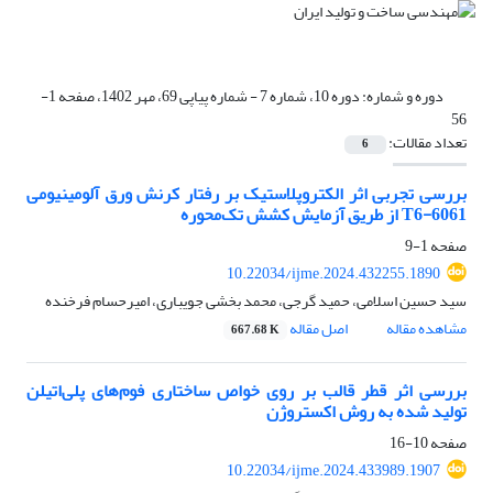
دوره و شماره:
دوره 10، شماره 7 - شماره پیاپی 69، مهر 1402، صفحه 1-
56
تعداد مقالات:
6
بررسی تجربی اثر الکتروپلاستیک بر رفتار کرنش ورق ‌آلومینیومی‌
‌6061-T6 از طریق آزمایش کشش تک‌محوره
صفحه
1-9
10.22034/ijme.2024.432255.1890
سید حسین اسلامی، حمید گرجی، محمد بخشی جویباری، امیرحسام فرخنده
مشاهده مقاله
اصل مقاله
667.68 K
بررسی اثر قطر قالب بر روی خواص ساختاری فوم‌های پلی‌اتیلن
تولید شده به روش اکستروژن
صفحه
10-16
10.22034/ijme.2024.433989.1907