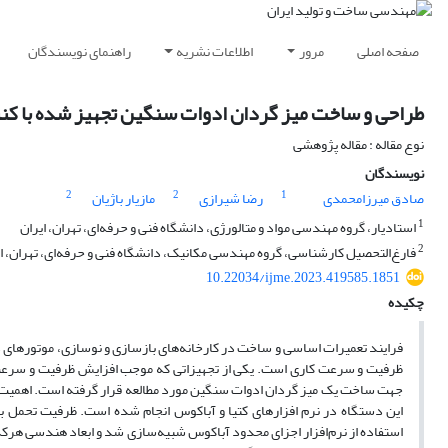
صفحه اصلی
مرور
اطلاعات نشریه
راهنمای نویسندگان
طراحی و ساخت میز گردان ادوات سنگین تجهیز شده با کنترل
نوع مقاله : مقاله پژوهشی
نویسندگان
2
2
1
صادق میرزامحمدی
رضا شیرازی
مازیار باژیان
1
استادیار، گروه مهندسی مواد و متالورژی، دانشگاه فنی و حرفه‌ای، تهران، ایران
2
فارغ‌التحصیل کارشناسی، گروه مهندسی مکانیک، دانشگاه فنی و حرفه‌ای، تهران، ا
10.22034/ijme.2023.419585.1851
چکیده
فرایند تعمیرات اساسی و ساخت در کارخانه‌های بازسازی و نوسازی، موتورهای دیز
ظرفیت و سرعت ‌کاری است. یکی از تجهیزاتی که موجب افزایش ظرفیت و سرعت 
جهت ساخت یک میز گردان ادوات سنگین مورد مطالعه قرار گرفته‌ است. اهمیت 