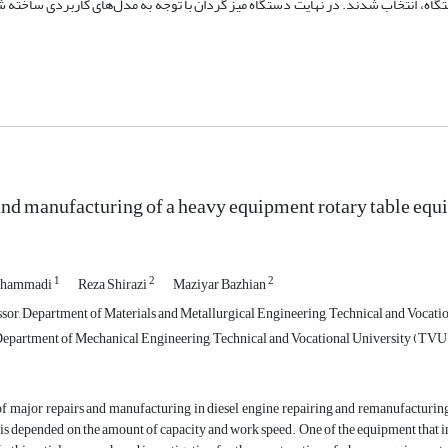
گاه، انتخاب شدند. در نهایت دستگاه میز گردان با توجه به مدل‌های کاربردی ساخته‌ ش
nd manufacturing of a heavy equipment rotary table equ
1
2
2
ohammadi
Reza Shirazi
Maziyar Bazhian
ssor, Department of Materials and Metallurgical Engineering, Technical and Vocatio
epartment of Mechanical Engineering, Technical and Vocational University (TVU),
f major repairs and manufacturing in diesel engine repairing and remanufacturing 
 is depended on the amount of capacity and work speed. One of the equipment that i