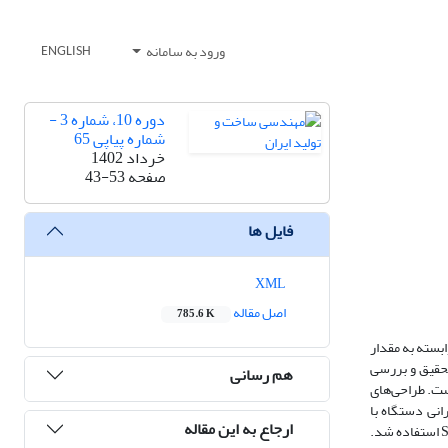
ورود به سامانه
ENGLISH
دوره 10، شماره 3 -
شماره پیاپی 65
خرداد 1402
صفحه
43-53
فایل ها
XML
اصل مقاله
785.6 K
بسته به مقدار
تحقیق و بررسی
هم رسانی
ست. طراحی‌های
ن‌متر است. اجزای تاثیرگذار و بحرانی دستگاه با
ارجاع به این مقاله
استفاده از نرم‌افزار اجزای محدود آباکوس شبیه‌سازی شد و ابعاد هندسی هرکدام به صورت دقیق معین گردید. برای ساخت بدنه دستگاه، از ورق‌های فولاد کربنی St37 استفاده شد.