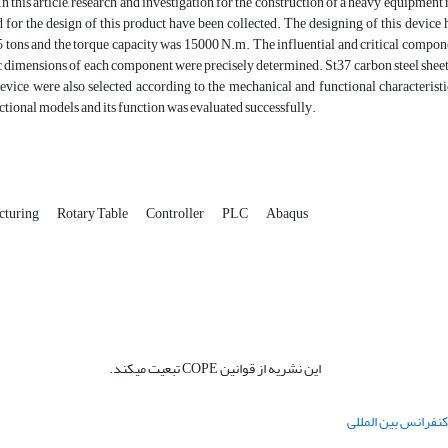
 In this article, research and investigation for the construction of a heavy equipment
 for the design of this product have been collected. The designing of this devic
 tons and the torque capacity was 15000 N.m. The influential and critical compone
c dimensions of each component were precisely determined. St37 carbon steel shee
device were also selected according to the mechanical and functional characteristic
ctional models and its function was evaluated successfully.
cturing
Rotary Table
Controller
PLC
Abaqus
این نشریه از قوانین COPE تبعیت میکند.
نفرانس بین المللی