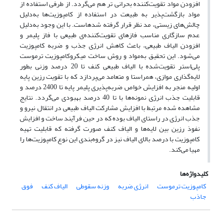
افزودن مواد تقویت‌کننده بحرانی تر هم می‌گردد. از طرفی استفاده از
مواد بازگشت‌پذیر به طبیعت در استفاده از کامپوزیت‌ها به‌دلیل
چالش‌های زیستی، مد نظر قرار گرفته شدهاست. با این وجود به‌دلیل
عدم سازگاری مناسب فازهای تقویت‌کننده‌ی طبیعی با فاز پلیمر و
افزودن الیاف طبیعی، باعث کاهش انرژی جذب و ضربه کامپوزیت
می‌شود. این تحقیق به‌مواد و روش ساخت میکروکامپوزیت ترموست
پلی‌استر تقویت‌شده با الیاف طبیعی کنف تا 20 درصد وزنی بطور
لایه‌گذاری موازی، همراستا و متعامد می‌پردازد که با تقویت رزین پایه
اولیه منجر به افزایش خواص ضربه‌پذیری پلیمر پایه تا 2400 درصد و
قابلیت جذب انرژی نمونه‌ها با تا 40 درصد بهبودی می‌گردد. نتایج
مشاهده شده مرتبط با افزایش مشارکت الیاف طبیعی در انتقال نیرو و
جذب انرژی در راستای الیاف بوده که در حین فرآیند ساخت و افزایش
نفوذ رزین بین لایه‌ها و الیاف کنف صورت گرفته که قابلیت تهیه
کامپوزیت با درصد بالای الیاف نیز در گروه‌بندی این نوع کامپوزیت‌ها را
مهیا می‌کند.
کلیدواژه‌ها
کامپوزیت ترموست
انرژی ضربه
وزنه سقوطی
الیاف کنف
فوق
جاذب