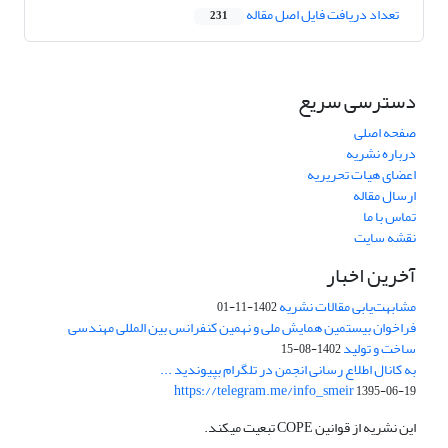
تعداد دریافت فایل اصل مقاله
231
دسترسی سریع
صفحه اصلی
درباره نشریه
اعضای هیات تحریریه
ارسال مقاله
تماس با ما
نقشه سایت
آخرین اخبار
مشابهت‌یابی مقالات نشریه
1402-11-01
فراخوان بیستمین همایش ملی و نهمین کنفرانس بین المللی مهندسی
ساخت و تولید
1402-08-15
به کانال اطلاع رسانی انجمن در تلگرام بپیوندید ...
https://telegram.me/info_smeir
1395-06-19
این نشریه از قوانین COPE تبعیت میکند.