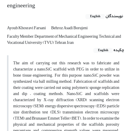
engineering
نویسندگان
English
Ayoub Khosravi Farsani
Behroz Asadi Borujeni
Faculty Member, Department of Mechanical Engineering, Technical and
Vocational University (TVU), Tehran, Iran
چکیده
English
The aim of carrying out this research was to fabricate and
characterize a nano–SiC scaffold with PEG in order to utilize in
bone tissue engineering. For this purpose, nano–SiC powder was
synthesized via ball milling method. Fabrication of scaffolds and
their coating were carried out using polymeric sponge replication
and dip – coating methods. Nano–SiC and scaffolds were
characterized by X-ray diffraction (XRD), scanning electron
microscopy (SEM), energy dispersive spectroscopy (EDS), particle
size distribution test (DLS), transmission electron microscopy
(TEM), and Brunauer Emmet Teller (BET). In order to examine the
physical and mechanical properties of the scaffolds, porosity
percentage and compressive strength values were measured.