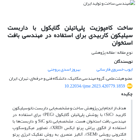
ساخت کامپوزیت پلی‌اتیلن گلایکول با داربست
سیلیکون کاربیدی برای استفاده در مهندسی بافت
استخوان
نوع مقاله : مقاله پژوهشی
نویسندگان
ایوب خسروی فارسانی
بهروز اسدی بروجنی
عضو هیئت‌علمی، گروه مهندسی مکانیک، دانشگاه فنی و حرفه‌ای، تهران، ایران
10.22034/ijme.2023.420779.1859
چکیده
هدف از انجام این پژوهش ساخت و مشخصه‌یابی داربست نانوسیلیکون
کاربید ‌(SiC) با پوشش پلی‌اتیلن گلایکول ‌(PEG) برای استفاده در
مهندسی بافت استخوان هست. مشخصه‌یابی نانو SiC و داربست‌ها با
استفاده از الگوی پراش پرتو ایکس ‌(XRD)، تصاویر میکروسکوپ
الکترونی روبشی (SEM)، آنالیز عنصری به روش تفکیک انرژی پرتو