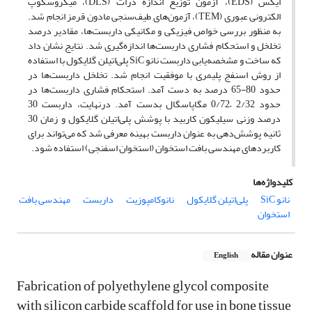
ایکس ‌(EDS)، آزمون توزیع اندازه ذرات ‌(DLS)، میکروسکوپ
الکترونی عبوری ‌(TEM)، آزمون‌های طیف‌سنجی مادون قرمز انجام‌ شد.
به ‌منظور بررسی خواص فیزیکی و مکانیکی داربست‌ها، مقادیر درصد
تخلخل و استحکام فشاری داربست‌ها اندازه‌گیری شد. نتایج نشان داد
که ساخت و مشخصه‌یابی داربست نانو ‌SiC پلی‌اتیلن گلایکول با استفاده
از روش اسنفج پلیمری با موفقیت انجام‌ شد. تخلخل داربست‌ها در
حدود‌ 80-65 درصد به دست آمد. استحکام فشاری داربست‌ها در
حدود 2/32 –0/72 مگاپاسگال بدست آمد. درنهایت، داربست 30
درصد وزنی سیلیکون کاربید با پوشش پلی‌اتیلن گلایکول و زمان 30
ثانیه پوشش‌دهی به‌ عنوان داربست بهینه معرفی شد که می‌تواند برای
کاربردهای مهندسی بافت استخوان ‌(استخوان اسفنجی) استفاده شود.
کلیدواژه‌ها
نانو SiC
پلی‌اتیلن گلایکول
نانوکامپوزیت
داربست
مهندسی بافت
استخوان
عنوان مقاله
English
Fabrication of polyethylene glycol composite
with silicon carbide scaffold for use in bone tissue