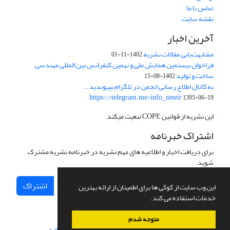
تماس با ما
نقشه سایت
آخرین اخبار
مشابهت‌یابی مقالات نشریه
1402-11-01
فراخوان بیستمین همایش ملی و نهمین کنفرانس بین المللی مهندسی
ساخت و تولید
1402-08-15
به کانال اطلاع رسانی انجمن در تلگرام بپیوندید ...
https://telegram.me/info_smeir
1395-06-19
این نشریه از قوانین COPE تبعیت میکند.
اشتراک خبرنامه
برای دریافت اخبار و اطلاعیه های مهم نشریه در خبرنامه نشریه مشترک
شوید.
اشتراک
این وب سایت از کوکی ها برای اطمینان از ارائه بهترین
خدمات استفاده می کند.
متوجه شدم
سامانه مدیریت نشریات علمی.
طراحی و پیاده سازی از
سیناوب