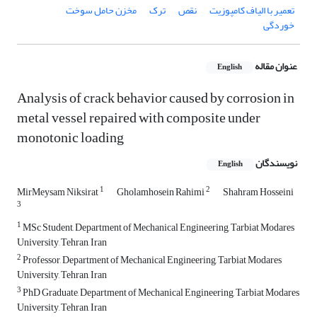
تعمیر با الیاف کامپوزیت
نقص
ترک
مخزن حامل سوخت
خوردگی
عنوان مقاله
English
Analysis of crack behavior caused by corrosion in
metal vessel repaired with composite under
monotonic loading
نویسندگان
English
1
2
MirMeysam Niksirat
Gholamhosein Rahimi
Shahram Hosseini
3
1
MSc Student, Department of Mechanical Engineering, Tarbiat Modares
University, Tehran, Iran
2
Professor, Department of Mechanical Engineering, Tarbiat Modares
University, Tehran, Iran
3
PhD Graduate, Department of Mechanical Engineering, Tarbiat Modares
University, Tehran, Iran