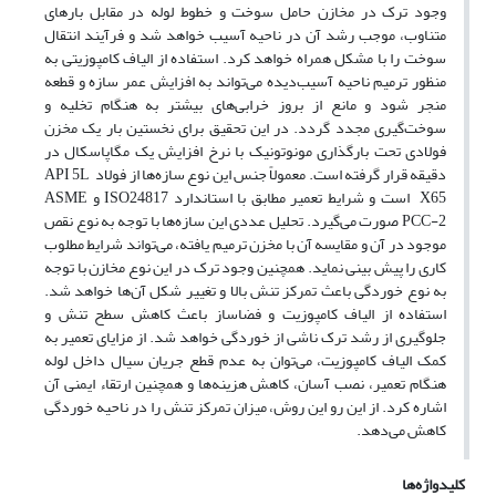
وجود ترک در مخازن حامل سوخت و خطوط لوله در مقابل بارهای
متناوب، موجب رشد آن در ناحیه آسیب خواهد شد و فرآیند انتقال
سوخت را با مشکل همراه خواهد کرد. استفاده از الیاف کامپوزیتی به
منظور ترمیم ناحیه آسیب‌دیده می‌تواند به افزایش عمر سازه و قطعه
منجر شود و مانع از بروز خرابی‌های بیشتر به هنگام تخلیه و
سوخت‌گیری مجدد گردد. در این تحقیق برای نخستین بار یک مخزن
فولادی تحت بارگذاری مونوتونیک با نرخ افزایش یک مگاپاسکال در
دقیقه قرار گرفته است. معمولاً جنس این نوع سازه‌ها از فولاد API 5L
X65 است و شرایط تعمیر مطابق با استاندارد ISO24817 و ASME
PCC-2 صورت می‌گیرد. تحلیل عددی این سازه‌ها با توجه به نوع نقص
موجود در آن و مقایسه آن با مخزن ترمیم‌ یافته، می‌تواند شرایط مطلوب
کاری را پیش‌ بینی نماید. همچنین وجود ترک در این نوع مخازن با توجه
به نوع خوردگی باعث تمرکز تنش بالا و تغییر شکل آن‌ها خواهد شد.
استفاده از الیاف کامپوزیت و فضاساز باعث کاهش سطح تنش و
جلوگیری از رشد ترک ناشی از خوردگی خواهد شد. از مزایای تعمیر به
کمک الیاف کامپوزیت، می‌توان به عدم قطع جریان سیال داخل لوله
هنگام تعمیر، نصب آسان، کاهش هزینه‌ها و همچنین ارتقاء ایمنی آن
اشاره کرد. از این رو این روش، میزان تمرکز تنش را در ناحیه خوردگی
کاهش می‌دهد.
کلیدواژه‌ها