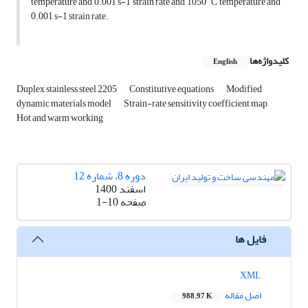
temperature and 0.001 s-1 strain rate and 1050 ˚C temperature and
0.001 s-1 strain rate.
کلیدواژه‌ها
English
Duplex stainless steel 2205
Constitutive equations
Modified
dynamic materials model
Strain-rate sensitivity coefficient map
Hot and warm working
دوره 8، شماره 12
اسفند 1400
صفحه
1-10
فایل ها
XML
اصل مقاله
988.97 K