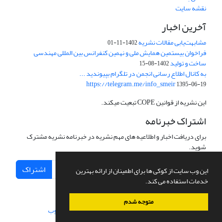
نقشه سایت
آخرین اخبار
مشابهت‌یابی مقالات نشریه
1402-11-01
فراخوان بیستمین همایش ملی و نهمین کنفرانس بین المللی مهندسی
ساخت و تولید
1402-08-15
به کانال اطلاع رسانی انجمن در تلگرام بپیوندید ...
https://telegram.me/info_smeir
1395-06-19
این نشریه از قوانین COPE تبعیت میکند.
اشتراک خبرنامه
برای دریافت اخبار و اطلاعیه های مهم نشریه در خبرنامه نشریه مشترک
شوید.
اشتراک
این وب سایت از کوکی ها برای اطمینان از ارائه بهترین
خدمات استفاده می کند.
متوجه شدم
سامانه مدیریت نشریات علمی.
طراحی و پیاده سازی از
سیناوب