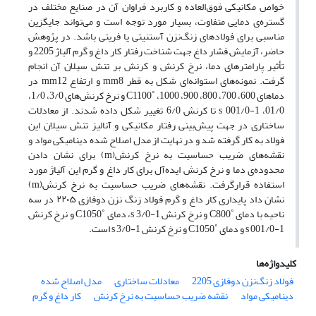
خواص مکانیکی فوق‌العاده و کاربرد فراوان آن در صنایع مختلف در
گستره‌ی دمایی متفاوت، بسیار مورد توجه است و می‌تواند جایگزین
مناسبی برای فولادهای زنگ‌نزن آستنیتی یا فریتی باشد. در پژوهش
حاضر، آزمایش فشار داغ جهت شناخت رفتار کار داغ و گرم آلیاژ 2205 و
تأثیر پارامتر‌های دما، نرخ کرنش و کرنش بر تنش سیلان آن‌ انجام
گرفت. نمونه‌های استوانه‌ای شکل به قطر mm8 و ارتفاع mm12 در
دماهای 600، 700، 800، 900، 1000، ˚C1100 و نرخ کرنش‌های 3/0، 1/0،‌
01/0، 1-s 001/0 تا کرنش 6/0 تغییر شکل داده شدند. از معادلات
ساختاری در جهت پیش‌بینی رفتار مکانیکی و آنالیز تنش سیلان این
فولاد به کار گرفته شد و در نهایت از مدل اصلاح شده دینامیکی مواد و
نقشه‌های ضریب حساسیت به نرخ کرنش(m) برای نشان‌ دادن
محدوده‌ی دما و نرخ کرنش ایده‌آل برای کار داغ و گرم این آلیاژ مورد
استفاده قرارگرفت. نقشه‌های ضریب حساسیت به نرخ کرنش(m)
نشان داد پایداری کار داغ و گرم فولاد زنگ نزن دوفازی ۲۲۰۵ در سه
ناحیه با دمای ˚C800 و نرخ کرنش 1-s 3/0، دمای ˚C1050 و نرخ کرنش
1-s 001/0 و دمای ˚C1050 و نرخ کرنش 1-s 3/0 است.
کلیدواژه‌ها
فولاد زنگ‌نزن دوفازی 2205
معادلات ساختاری
مدل اصلاح شده
دینامیکی مواد
نقشه ضریب حساسیت به نرخ کرنش
کار داغ و گرم