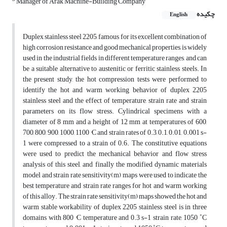
Manager of Arak Machine-Building Company
چکیده
English
Duplex stainless steel 2205, famous for its excellent combination of
high corrosion resistance and good mechanical properties, is widely
used in the industrial fields in different temperature ranges, and can
be a suitable alternative to austenitic or ferritic stainless steels. In
the present study, the hot compression tests were performed to
identify the hot and warm working behavior of duplex 2205
stainless steel and the effect of temperature, strain rate and strain
parameters on its flow stress. Cylindrical specimens with a
diameter of 8 mm and a height of 12 mm at temperatures of 600,
700, 800, 900, 1000, 1100 °C and strain rates of 0.3, 0.1, 0.01, 0.001 s-
1 were compressed to a strain of 0.6. The constitutive equations
were used to predict the mechanical behavior and flow stress
analysis of this steel, and finally the modified dynamic materials
model and strain rate sensitivity(m) maps were used to indicate the
best temperature and strain rate ranges for hot and warm working
of this alloy. The strain rate sensitivity(m) maps showed the hot and
warm stable workability of duplex 2205 stainless steel is in three
domains with 800 °C temperature and 0.3 s-1 strain rate, 1050 ˚C