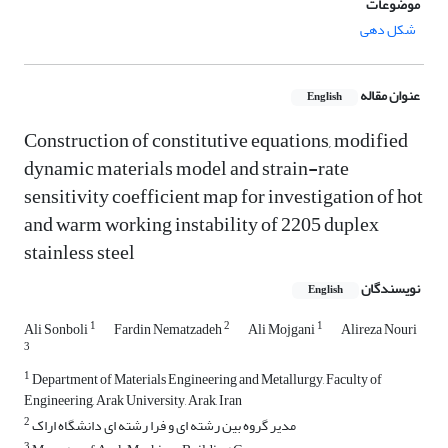
موضوعات
شکل دهی
عنوان مقاله
English
Construction of constitutive equations, modified
dynamic materials model and strain-rate
sensitivity coefficient map for investigation of hot
and warm working instability of 2205 duplex
stainless steel
نویسندگان
English
1
2
1
Ali Sonboli
Fardin Nematzadeh
Ali Mojgani
Alireza Nouri
3
1
Department of Materials Engineering and Metallurgy, Faculty of
Engineering, Arak University, Arak, Iran
2
مدیر گروه بین رشته ای و فرا رشته ای دانشگاه اراک
3