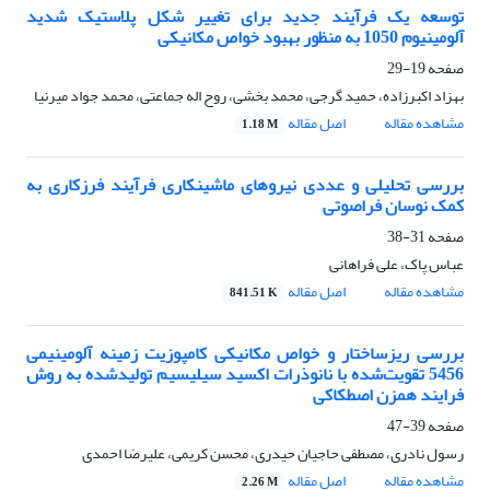
توسعه یک فرآیند جدید برای تغییر شکل پلاستیک شدید
آلومینیوم 1050 به منظور بهبود خواص مکانیکی
صفحه
19-29
بهزاد اکبرزاده، حمید گرجی، محمد بخشی، روح اله جماعتی، محمد جواد میرنیا
مشاهده مقاله
اصل مقاله
1.18 M
بررسی تحلیلی و عددی نیروهای ماشینکاری فرآیند فرزکاری به
کمک نوسان فراصوتی
صفحه
31-38
عباس پاک، علی فراهانی
مشاهده مقاله
اصل مقاله
841.51 K
بررسی ریزساختار و خواص مکانیکی کامپوزیت زمینه آلومینیمی
5456 تقویت‌شده با نانوذرات اکسید سیلیسیم تولیدشده به روش
فرایند همزن اصطکاکی
صفحه
39-47
رسول نادری، مصطفی حاجیان حیدری، محسن کریمی، علیرضا احمدی
مشاهده مقاله
اصل مقاله
2.26 M