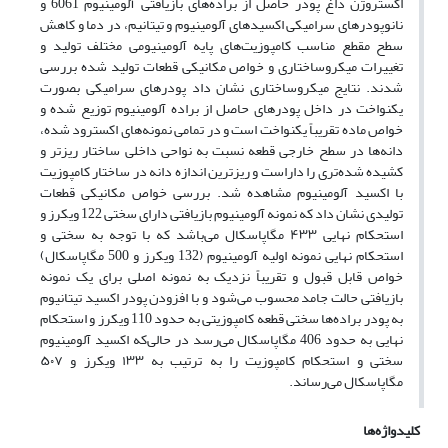
اکستروژن داغ پودر حاصل از براده‌های بازیافتی آلومینیوم 6061 و
نانوپودرهای سرامیکی اکسیدهای آلومینیوم و تیتانیم، در دما و کاهش
سطح مقطع مناسب کامپوزیت‌های پایه آلومینیومی مختلف تولید و
تغییرات میکروساختاری و خواص مکانیکی قطعات تولید شده بررسی
شدند. نتایج میکروساختاری نشان داد پودرهای سرامیکی بصورت
یکنواخت در داخل پودرهای حاصل از براده آلومینیوم توزیع شده و
خواص ماده تقریباً یکنواخت است و در تمامی نمونه‌های اکسترود شده،
دانه‌ها در سطح خارجی قطعه نسبت به نواحی داخلی ساختار ریزتر و
کشیده شده‌تری را داراست و ریزترین اندازه دانه در ساختار کامپوزیت
با اکسید آلومینیوم مشاهده شد. بررسی خواص مکانیکی قطعات
تولیدی نشان داد که نمونه آلومینیوم بازیافتی دارای سختی 122 ویکرز و
استحکام نهایی ۴۳۳ مگاپاسکال می‌باشد که با توجه به سختی و
استحکام نهایی نمونه اولیه آلومینیوم (132 ویکرز و 500 مگاپاسکال)
خواص قابل قبول و تقریباً نزدیک به نمونه اصلی برای یک نمونه
بازیافتی حالت جامد محسوب می‌شود و با افزودن پودر اکسید تیتانیوم
به پودر براده‌ها سختی قطعه کامپوزیتی به حدود 110 ویکرز و استحکام
نهایی به حدود 406 مگاپاسکال می‌رسد در حالی‌که اکسید آلومینیوم
سختی و استحکام کامپوزیت را به ترتیب به ۱۳۳ ویکرز و ۵۰۷
مگاپاسکال می‌رساند.
کلیدواژه‌ها