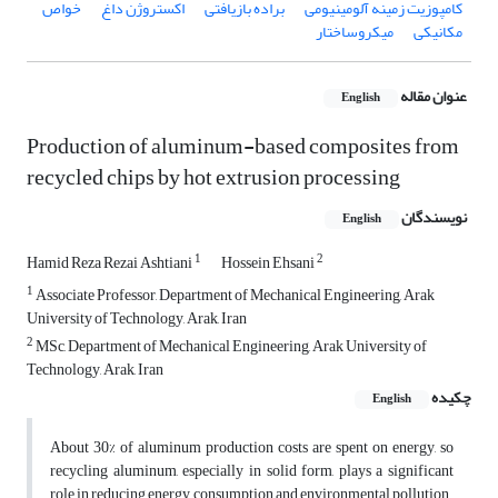
کامپوزیت زمینه آلومینیومی
براده بازیافتی
اکستروژن داغ
خواص
مکانیکی
میکروساختار
عنوان مقاله
English
Production of aluminum-based composites from
recycled chips by hot extrusion processing
نویسندگان
English
1
2
Hamid Reza Rezai Ashtiani
Hossein Ehsani
1
Associate Professor, Department of Mechanical Engineering, Arak
University of Technology, Arak, Iran
2
MSc, Department of Mechanical Engineering, Arak University of
Technology, Arak, Iran
چکیده
English
About 30% of aluminum production costs are spent on energy, so
recycling aluminum, especially in solid form, plays a significant
role in reducing energy consumption and environmental pollution.