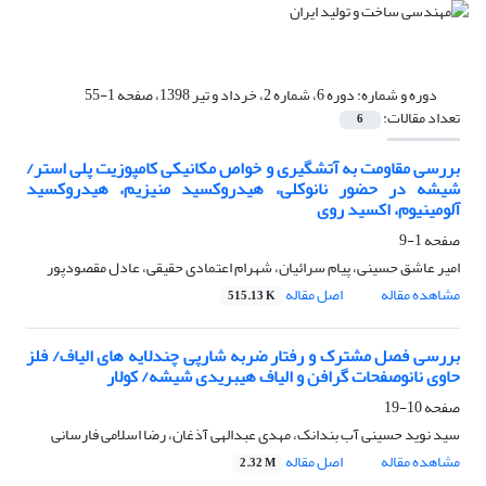
دوره و شماره:
دوره 6، شماره 2، خرداد و تیر 1398، صفحه 1-55
تعداد مقالات:
6
بررسی مقاومت به آتشگیری و خواص مکانیکی کامپوزیت پلی استر/
شیشه در حضور نانوکلی، هیدروکسید منیزیم، هیدروکسید
آلومینیوم، اکسید روی
صفحه
1-9
امیر عاشق حسینی، پیام سرائیان، شهرام اعتمادی حقیقی، عادل مقصودپور
مشاهده مقاله
اصل مقاله
515.13 K
بررسی فصل مشترک و رفتار ضربه شارپی چندلایه های الیاف/ فلز
حاوی نانوصفحات گرافن و الیاف هیبریدی شیشه/ کولار
صفحه
10-19
سید نوید حسینی آب بندانک، مهدی عبدالهی آذغان، رضا اسلامی فارسانی
مشاهده مقاله
اصل مقاله
2.32 M