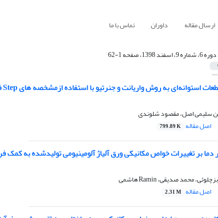
ارسال مقاله
داوران
تماس با ما
دوره 6، شماره 9، اسفند 1398، صفحه 1-62
ات استوانه‌ای به روش واریانت و جنرتیو با استفاده ازمشخصه های Step فایل
ین سلیمی اصل، مقصود شلوندی
اصل مقاله
799.89 K
ر دما بر تغییرات خواص مکانیکی ورق آلیاژ آلومینیومی تولیدشده به کمک فر
ئی، محمد صدیقی، Ramin هاشمی
اصل مقاله
2.31 M