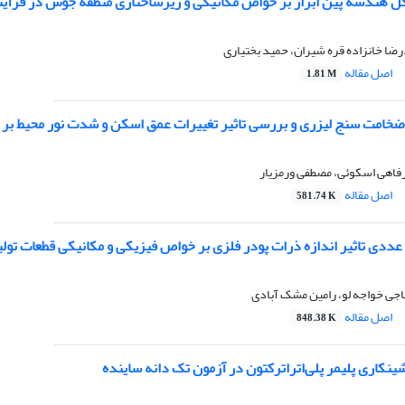
 هندسه پین ابزار بر خواص مکانیکی و ریزساختاری منطقه جوش در فرآیند ج
ضا خانزاده قره شیران، حمید بختیاری
اصل مقاله
1.81 M
خامت سنج لیزری و بررسی تاثیر تغییرات عمق اسکن و شدت نور محیط بر 
 رفاهی اسکوئی، مصطفی ورمزیار
اصل مقاله
581.74 K
ددی تاثیر اندازه ذرات پودر فلزی بر خواص فیزیکی و مکانیکی قطعات تولید‌
جی خواجه لو، رامین مشک آبادی
اصل مقاله
848.38 K
ینکاری پلیمر پلی‌اتراترکتون در آزمون تک دانه ساینده