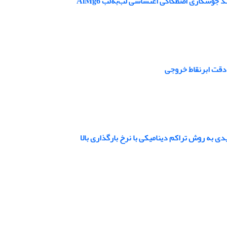
وشکاری اصطکاکی اغتشاشی لب‌به‌لب AlMg6
دقت ابرنقاط خروجی
ی به روش تراکم دینامیکی با نرخ بارگذاری بالا