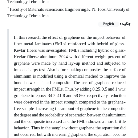
Technology, Tehran, Iran
2
Faculty of Materials Science and Engineering, K. N. Toosi University of
Technology, Tehran, Iran
چکیده
English
In this research, the effect of graphene on the impact behavior of
fiber metal laminates (FMLs) reinforced with hybrid of glass-
Kevlar fibers, was investigated. FMLs including hybrid of glass-
Kevlar fibers/ aluminum 2024 with different weight percent of
graphene were made by hand lay-up method and subjected to
impact charpy test. Also, before making composites, the surface of
aluminum is modified using a chemical method to improve the
bond between it and composite. The use of graphene reduced
impact strength in the FMLs. Thus, by adding 0.25, 0.5 and 1 wt.%
graphene to epoxy, 34.2, 41.8 and 58.86%, respectively, reduction
were observed in the impact strength compared to the graphene-
free sample. Increasing the amount of graphene in the composite,
the degree and the probability of separation between the aluminum
and the composite increased, and the FMLs showed a more brittle
behavior. Thus, in the sample without graphene, the separation did
not occurred, but with increasing graphene, the separation become