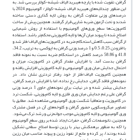
گرافن، تقویت شده با پارچه هیبرید الیاف شیشه-کولار بررسی شد. به
این منظور چندلایه‌های هیبرید الیاف شیشه-کولار/ آلومینیوم 2024 با
درصدهای وزنی متفاوت گرافن به روش لایه گذاری دستی ساخته
شدند و تحت آزمون ضربه شارپی قرار گرفتند. همچنین پیش از ساخت
کامپوزیت‌ها سطح ورق‌های آلومینیوم با استفاده از روش شیمیایی
اصلاح شده تا پیوند میان آن‌ها و لایه کامپوزیتی محکم‌تر باشد. استفاده
از گرافن سبب کاهش استحکام ضربه در کامپوزیت‌های الیاف/فلز شد و
با افزودن 0.25، 0.5 و 1 درصد وزنی گرافن به اپوکسی، به ترتیب، 34.2،
41.8 و 58.86 درصد کاهش در استحکام ضربه نسبت به نمونه فاقد
گرافن بدست آمد. با افزایش مقدار گرافن در کامپوزیت، میزان و
احتمال جدایش میان ورق آلومینیومی و لایه کامپوزیتی افزایش یافته و
همچنین کامپوزیت الیاف/فلز از خود رفتار تردتری نشان داد. در
نمونه‌های فاقد گرافن، جدایش رخ نداده، اما با افزایش درصد گرافن،
جدایش بیشتر شده و در نهایت برای نمونه‌های حاوی 1 درصد وزنی
گرافن علی رغم جدایش میان ورق فلزی و لایه کامپوزیتی، شکست ترد
در کامپوزیت و متعاقباً شکست ورق آلومینیومی مشاهده شد. مطابق با
تصاویر میکروسکوپی حضور گرافن و کلوخه‌های آن در فصل مشترک
ورق آلومینیومی و لایه کامپوزیتی موجب جوانه‌زنی و رشد ترک می‌شود.
همچنین، نانوصفحات گرافن، حفرات ایجاد شده بر روی سطح آلومینیوم
را (که به منظور برهمکنش بهتر با رزین توسط اصلاح سطحی تشکیل
شده بودند)، پر کرده و مانع از نفوذ رزین و پیوند مناسب میان رزین
اپوکسی و آلومینیوم می‌شوند.