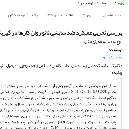
صفحه اصلی
مرور
اطلاعات نشریه
راهنمای نویسندگان
بررسی تجربی عملکرد ضد سایشی نانو روان کارها در گیرب
نوع مقاله : مقاله پژوهشی
نویسنده
عباس تقی پور
مکانیک- دانشکده فنی و مهندسی- دانشگاه آزاداسلامی واحد دزفول- دزفول - ایر
چکیده
هدف این پژوهش استفاده از آزمون‌های آزمایشگاهی جهت بررسی عملکرد ضد 
به‌نام Shell Omalla S2 G220 حاوی نانو مواد افزودنی نسب
خواص فیزیکی روغن پایه و روغن حاوی نانو ذرات شامل گران‌روی، شاخص گران‌
تعیین ضریب اصطکاک و ضریب انتقال حرارت هدایتی نیز بر روی نمونه‌های ساخت
ضریب انتقال حرارت هدایتی به میزان %7/10 را نشان داد. نتایج آزمون آنالیز عنصری نیز نشان داد عناصر سایشی قطعات داخلی گیربکس به‌طور چشمگیری کاهش یافته است.