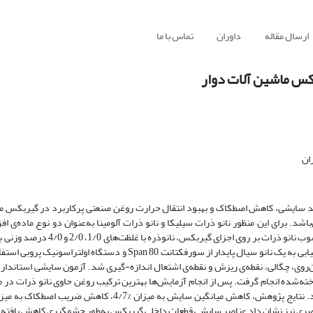
ارسال مقاله
داوران
تماس با ما
کس ماشین آلات دوار
ان
سایشی، کاهش اصطکاک و بهبود انتقال حرارت روغن صنعتی پرکاربرد در گیربکس ما
ت به روغن پایه می‌باشد. برای این منظور نانو ذرات سیلیکا و نانو ذرات آلومینا به‌عنوان دو نوع ماده‌ی
مذکور انتخاب شدند. در این پژوهش به‌منظور پیشگیری از مشکلات ناشی از رسوب نانو
روان‌کارها انتخاب گردید. برای پراکنده کردن نانو ذرات درون سیال پایه و دستیابی به یک نانو سیال پایدار از سورفکتانت 0
روی، چگالی، نقطه‌ی ریزش و نقطه‌ی اشتعال اندازه-گیری شد. آزمون سایشی استاندار
ه‌شده انجام گرفت. پس از انجام آزمایش‌ها بهترین ترکیب روغن حاوی نانو ذرات در م