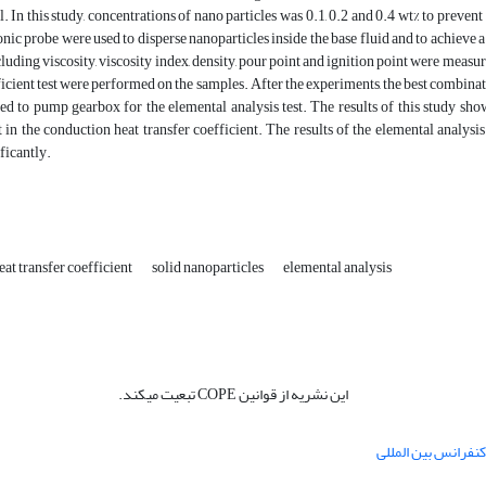
. In this study, concentrations of nano particles was 0.1, 0.2 and 0.4 wt% to prev
onic probe were used to disperse nanoparticles inside the base fluid and to achieve a
cluding viscosity, viscosity index, density, pour point and ignition point were measur
ficient test were performed on the samples. After the experiments, the best combinat
ed to pump gearbox for the elemental analysis test. The results of this study sho
n the conduction heat transfer coefficient. The results of the elemental analysi
ficantly.
eat transfer coefficient
solid nanoparticles
elemental analysis
این نشریه از قوانین COPE تبعیت میکند.
نفرانس بین المللی