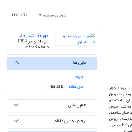
ورود به سامانه
ENGLISH
دوره 6، شماره 2
خرداد و تیر 1398
صفحه
30-38
فایل ها
XML
اصل مقاله
شین‌های دوار
486.45 K
 افزودنی به روغن
 ذرات بر روی اجزای گیربکس، نانوذره با غلظت‌های 1/0، 2/0 و 4/0 درصد وزنی برای ساخت نانو
هم رسانی
Span 8 و دستگاه اولتراسونیک پروبی استفاده شد. سپس
د چهار ساچمه،
قایسه با روغن
ارجاع به این مقاله
پایه انتخاب و جهت بررسی آزمون آنالیز عنصری در گیربکس پمپ استفاده شد. نتایج پژوهش، کاهش میانگین سایش به‌ میزان %4/7، کاهش ضریب اصطکاک به میزان %10 و بهبود