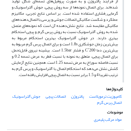
از فرآیند پالتروژن و به ‌صورت پروفیل‌های تسمه‌ای شکل تولید
شده‌اند. برای اتصال نمونه‌ها از سه روش پیچی، جوش آلتراسونیک و
گرمایی_فشاری استفاده‌ شده است. بر اساس نتایج تجربی، مکانیزم
عملکرد و شکست مکانیکی اتصالات جوشی و پرسی با اتصال‌دهنده‌های
مکانیکی مقایسه شد. نتایج نشان‌دهنده آن است که نمونه‌های متصل
شده به روش آلتراسونیک نسبت به روش پرس گرم و پیچی استحکام
بهتری دارند. در جوش آلتراسونیک بهترین استحکام مربوط به
بیش‌ترین زمان جوشکاری 1.8s است و برای اتصال پرس گرم مربوط به
بیش‌ترین دما 200˚C و فشار 1.5bar است. بیشینه نیروی قابل‌تحمل
برای اتصال پیچی، متعلق به نمونه با نسبت قطر به عرض تسمه 0.2 و
نسبت فاصله سوراخ به عرض تسمه 1.25 است. همچنین نتایج آزمایش
کشش نشان می‌دهد که استحکام اتصال با آلتراسونیک و پرس گرم به
ترتیب تقریبا 4 و 1.5 برابر نسبت به اتصال پیچی افزایش یافته است.
کلیدواژه‌ها
کامپوزیت ترموپلاست
پالتروژن
اتصالات پیچی
جوش آلتراسونیک
اتصال پرس گرم
موضوعات
مواد مرکب پلیمری