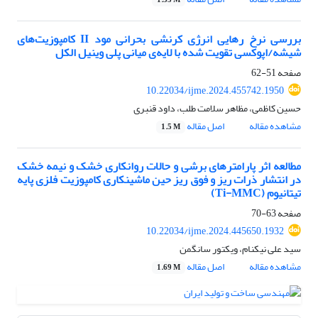
1.55 M
بررسی نرخ رهایی انرژی کرنشی بحرانی مود II کامپوزیت‌های
شیشه/اپوکسی تقویت شده با لایه‌ی میانی پلی وینیل الکل
صفحه
51-62
10.22034/ijme.2024.455742.1950
حسین کاظمی، مظاهر سلامت طلب، داود قنبری
مشاهده مقاله
اصل مقاله
1.5 M
مطالعه اثر پارامترهای برشی و حالات روانکاری خشک و نیمه خشک
در انتشار ذرات ریز و فوق ریز حین ماشینکاری کامپوزیت فلزی پایه
تیتانیوم (Ti-MMC)
صفحه
63-70
10.22034/ijme.2024.445650.1932
سید علی نیکنام، ویکتور سانگمن
مشاهده مقاله
اصل مقاله
1.69 M