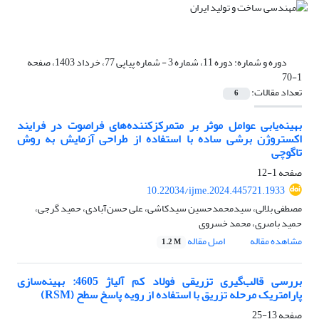
دوره و شماره:
دوره 11، شماره 3 - شماره پیاپی 77، خرداد 1403، صفحه
1-70
تعداد مقالات:
6
بهینه‌یابی عوامل موثر بر متمرکزکننده‌های فراصوت در فرایند
اکستروژن برشی ساده با استفاده از طراحی آزمایش به روش
تاگوچی
صفحه
1-12
10.22034/ijme.2024.445721.1933
مصطفی بلالی، سیدمحمدحسین سیدکاشی، علی حسن‌آبادی، حمید گرجی،
حمید باصری، محمد خسروی
مشاهده مقاله
اصل مقاله
1.2 M
بررسی قالب‌گیری تزریقی فولاد کم آلیاژ 4605: بهینه‌سازی
پارامتریک مرحله تزریق با استفاده از رویه پاسخ سطح (RSM)
صفحه
13-25