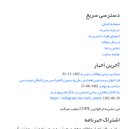
دسترسی سریع
صفحه اصلی
درباره نشریه
اعضای هیات تحریریه
ارسال مقاله
تماس با ما
نقشه سایت
آخرین اخبار
مشابهت‌یابی مقالات نشریه
1402-11-01
فراخوان بیستمین همایش ملی و نهمین کنفرانس بین المللی مهندسی
ساخت و تولید
1402-08-15
به کانال اطلاع رسانی انجمن در تلگرام بپیوندید ...
https://telegram.me/info_smeir
1395-06-19
این نشریه از قوانین COPE تبعیت میکند.
اشتراک خبرنامه
برای دریافت اخبار و اطلاعیه های مهم نشریه در خبرنامه نشریه مشترک