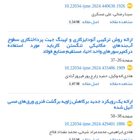
10.22034/ijme.2024.440630.1926
سینا رضائی، علی عسکری
مشاهده مقاله
اصل مقاله
1.54 M
ارائه روش ترکیبی آنودایزکاری و لپینگ جهت پرداختکاری سطوح
آب‌بندهای مکانیکی تنگستن کارباید مورد استفاده
درکمپرسورهای واحد احیاء مستقیم صنایع فولاد
صفحه
26-37
10.22034/ijme.2024.433486.1909
هادی اله وکیل، حمید زارع پور فیروزآبادی
مشاهده مقاله
اصل مقاله
1.47 M
ارائه یک رویکرد جدید برکاهش زاویه برگشت فنری ورق‌های مسی
آنیل شده
صفحه
38-50
10.22034/ijme.2024.429401.1886
هادی ابراهیمی، محمدمراد شیخی، محمد مقداد فلاح
مشاهده مقاله
اصل مقاله