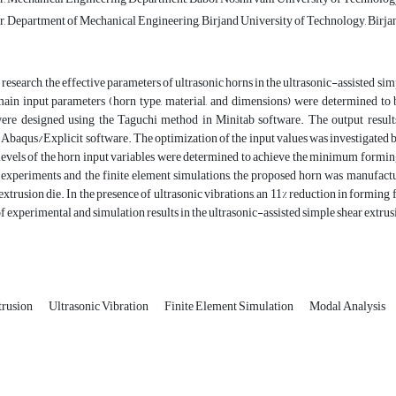
 Department of Mechanical Engineering, Birjand University of Technology, Birjan
 research, the effective parameters of ultrasonic horns in the ultrasonic-assisted sim
 main input parameters (horn type, material, and dimensions) were determined to 
ere designed using the Taguchi method in Minitab software. The output results
 Abaqus/Explicit software. The optimization of the input values was investigated 
evels of the horn input variables were determined to achieve the minimum forming 
 experiments and the finite element simulations, the proposed horn was manufactu
extrusion die. In the presence of ultrasonic vibrations, an 11% reduction in forming
 experimental and simulation results in the ultrasonic-assisted simple shear extrus
trusion
Ultrasonic Vibration
Finite Element Simulation
Modal Analysis