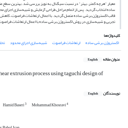
معیار "هرچه کمتر، بهتر" در نسبت سیگنال به نویز بررسی شد. بهترین سطح م
ساده انتخاب گردید. پس از اتمام مراحل طراحی آزمایش و شبیه‌سازی اجزای محدو
تجربی و شبیه‌سازی در روش اکستروژن برشی ساده با اعمال ارتعاشات فراصوت، مقدار خطای 9% را نشان داد که صحت شبیه‌سازی ع
کلیدواژه‌ها
اکستروژن برشی ساده
ارتعاشات فراصوت
شبیه‌سازی اجزای محدود
تحل
عنوان مقاله
English
hear extrusion process using taguchi design of
نویسندگان
English
3
4
Hamid Baseri
Mohammad Khosravi
 Babol, Iran