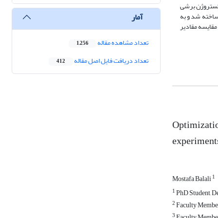
اکستروژن برشی
آمار
ساخته شد و به
رش گردید. مقایسه مقادیر
تعداد مشاهده مقاله
1,256
تعداد دریافت فایل اصل مقاله
412
Optimizatio
experiment
1
Mostafa Balali
1
PhD Student, De
2
Faculty Member,
3
Faculty Member,