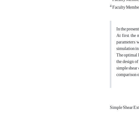
4
Faculty Member,
In the present
At first, the
parameters w
simulation in
The optimal l
the design of
simple shear 
comparison of
Simple Shear Ex