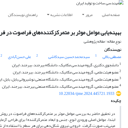
صفحه اصلی
مرور
اطلاعات نشریه
راهنمای نویسندگان
بهینه‌یابی عوامل موثر بر متمرکزکننده‌های فراصوت در ف
نوع مقاله : مقاله پژوهشی
نویسندگان
2
2
1
مصطفی بلالی
سیدمحمدحسین سیدکاشی
علی حسن‌آبادی
1
دانشجوی دکتری، گروه مهندسی مکانیک، دانشگاه بیرجند، بیرجند، ایران
2
عضو هیئت‌علمی، گروه مهندسی مکانیک، دانشگاه بیرجند، بیرجند، ایران
3
عضو هیئت‌علمی، گروه مهندسی مکانیک، دانشگاه صنعتی نوشیروانی بابل، بابل، ای
4
عضو هیئت‌علمی، گروه مهندسی مکانیک، دانشگاه صنعتی بیرجند، بیرجند، ایران
10.22034/ijme.2024.445721.1933
چکیده
در تحقیق حاضر به بررسی عوامل موثر بر متمرکزکننده‌های فراصوت در روش
ابتدا، عوامل اصلی ورودی (نوع، جنس و ابعاد متمرکزکننده) برای طراحی آز
مینی‌تب صورت گرفت. خروجی نیروی شکل‌دهی برای هر سطح با استفاده از شبیه