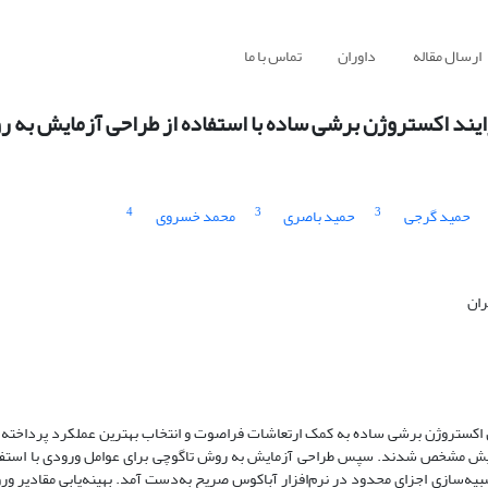
ارسال مقاله
داوران
تماس با ما
رایند اکستروژن برشی ساده با استفاده از طراحی آزمایش به 
4
3
3
حمید گرجی
حمید باصری
محمد خسروی
ران
 اکستروژن برشی ساده به کمک ارتعاشات فراصوت و انتخاب بهترین عملکرد پرداخته
مایش مشخص شدند. سپس طراحی آزمایش به روش تاگوچی برای عوامل ورودی با استفاده
‌سازی اجزای محدود در نرم‌افزار آباکوس صریح به‌دست آمد. بهینه‌یابی مقادیر ورو