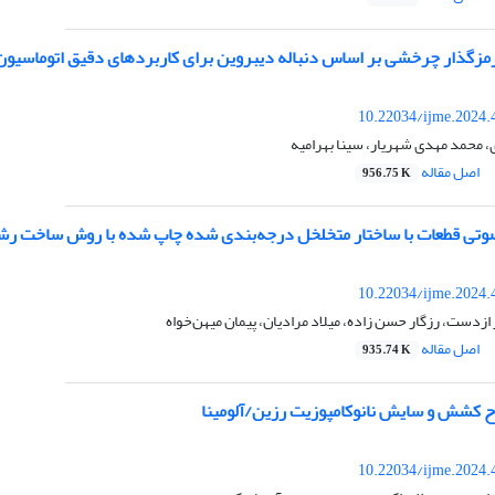
مزگذار چرخشی بر اساس دنباله دیبروین برای کاربردهای دقیق اتوماسیون
10.22034/ijme.2024.
محمد مهدی شهریار، سینا بهرامیه
اصل مقاله
956.75 K
تی قطعات با ساختار متخلخل درجه‌بندی شده چاپ شده با روش ساخت رش
10.22034/ijme.2024.
ازدست، رزگار حسن زاده، میلاد مرادیان، پیمان میهن‌خواه
اصل مقاله
935.74 K
 کشش و سایش نانوکامپوزیت رزین/آلومینا
10.22034/ijme.2024.