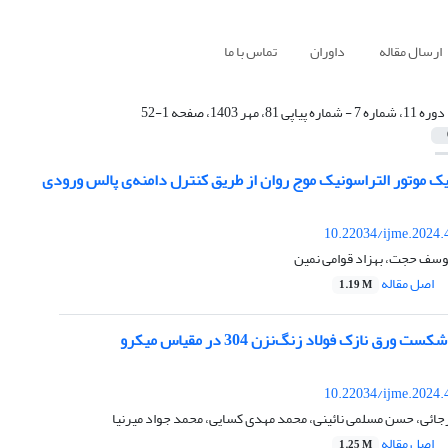
ارسال مقاله
داوران
تماس با ما
دوره 11، شماره 7 - شماره پیاپی 81، مهر 1403، صفحه 1-52
ک موتور التراسونیک موج روان از طریق کنترل دامنه‌ی پالس ورودی
10.22034/ijme.2024.
 یوسف حجت، بهزاد قوامی نمین
اصل مقاله
1.19 M
ورق نازک فولاد زنگ‌نزن 304 در مقیاس میکرو
10.22034/ijme.2024.
جائی، حسن مسلمی نائینی، محمد مهدی کسایی، محمد جواد میرنیا
اصل مقاله
1.25 M