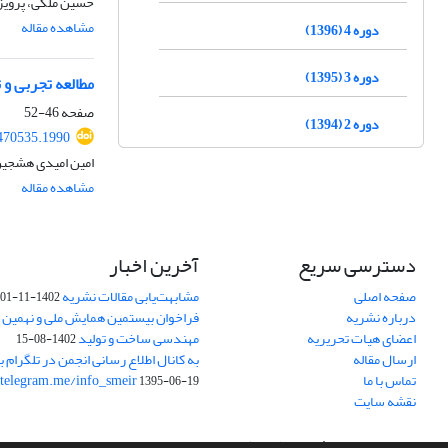
حسین ملکی، پرویز
مشاهده مقاله
دوره 4 (1396)
دوره 3 (1395)
مطالعه‌ تجربی و
صفحه
46-52
دوره 2 (1394)
470535.1990
امین امیدی هشجین
مشاهده مقاله
دسترسی سریع
آخرین اخبار
صفحه اصلی
مشابهت‌یابی مقالات نشریه
1402-11-01
درباره نشریه
فراخوان بیستمین همایش ملی و نهمین ک
اعضای هیات تحریریه
مهندسی ساخت و تولید
1402-08-15
ارسال مقاله
به کانال اطلاع رسانی انجمن در تلگرام بپ
تماس با ما
/telegram.me/info_smeir
1395-06-19
نقشه سایت
سامانه مدیریت نشریات علمی.
طراحی و پیاده سازی از
سیناوب