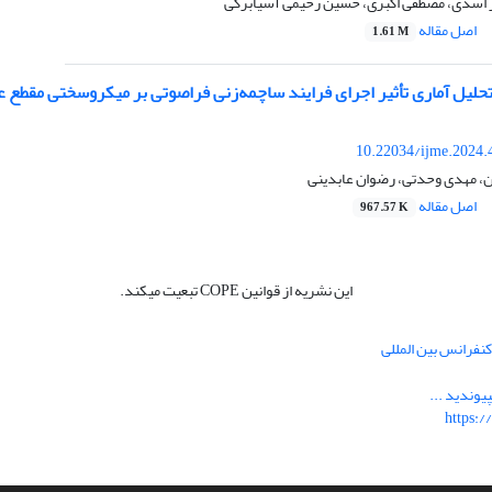
 اسدی، مصطفی اکبری، حسین رحیمی آسیابرکی
اصل مقاله
1.61 M
 تحلیل آماری تأثیر اجرای فرایند ساچمه‌زنی فراصوتی بر میکروسختی مقطع 
10.22034/ijme.2024.
، مهدی وحدتی، رضوان عابدینی
اصل مقاله
967.57 K
این نشریه از قوانین COPE تبعیت میکند.
نفرانس بین المللی
یوندید ...
https:/