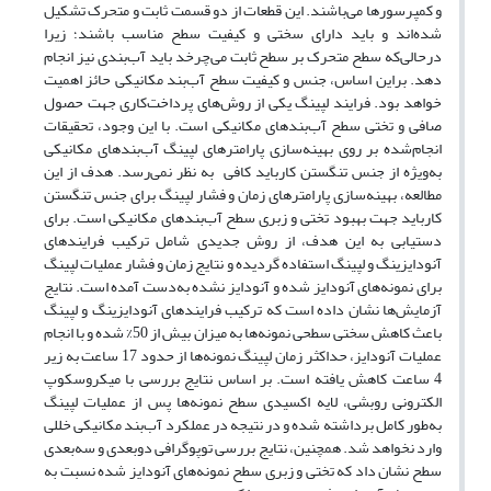
و کمپرسورها می‌باشند. این قطعات از دو قسمت ثابت و متحرک تشکیل‌
شده‌اند و باید دارای سختی و کیفیت سطح مناسب باشند؛ زیرا
درحالی‌که سطح متحرک بر سطح ثابت می‌چرخد باید آب‌بندی نیز انجام
دهد. براین اساس، جنس و کیفیت سطح آب‌بند مکانیکی حائز اهمیت
خواهد بود. فرایند لپینگ یکی از روش‌های پرداخت‌کاری جهت حصول
صافی و تختی سطح آب‌بندهای مکانیکی است. با این‌ وجود، تحقیقات
انجام‌شده بر روی بهینه‌سازی پارامترهای لپینگ آب‌بندهای مکانیکی
به‌ویژه از جنس تنگستن کارباید کافی به نظر نمی‌رسد. هدف از این
مطالعه، بهینه‌سازی پارامترهای زمان و فشار لپینگ برای جنس تنگستن
کارباید جهت بهبود تختی و زبری سطح آب‌بندهای مکانیکی است. برای
دستیابی به این هدف، از روش جدیدی شامل ترکیب فرایندهای
آنودایزینگ و لپینگ استفاده گردیده و نتایج زمان و فشار عملیات لپینگ
برای نمونه‌های آنودایز شده و آنودایز نشده به‌دست ‌آمده است. نتایج
آزمایش‌ها نشان داده است که ترکیب فرایند‌های آنودایزینگ و لپینگ
باعث کاهش سختی سطحی نمونه‌ها به میزان بیش از 50% شده و با انجام
عملیات آنودایز، حداکثر زمان لپینگ نمونه‌ها از حدود 17 ساعت به زیر
4 ساعت کاهش ‌یافته است. بر اساس نتایج بررسی با میکروسکوپ
الکترونی روبشی، لایه اکسیدی سطح نمونه‌ها پس از عملیات لپینگ
به‌طور کامل برداشته ‌شده و در نتیجه در عملکرد آب‌بند مکانیکی خللی
وارد نخواهد شد. همچنین، نتایج بررسی توپوگرافی دوبعدی و سه‌بعدی
سطح نشان داد که تختی و زبری سطح نمونه‌های آنودایز شده نسبت به