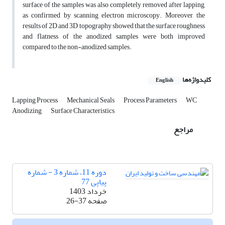
surface of the samples was also completely removed after lapping,
as confirmed by scanning electron microscopy. Moreover, the
results of 2D and 3D topography showed that the surface roughness
and flatness of the anodized samples were both improved
compared to the non-anodized samples.
کلیدواژه‌ها
English
Lapping Process
Mechanical Seals
Process Parameters
WC
Anodizing
Surface Characteristics
مراجع
دوره 11، شماره 3 - شماره
پیاپی 77
خرداد 1403
صفحه
26-37