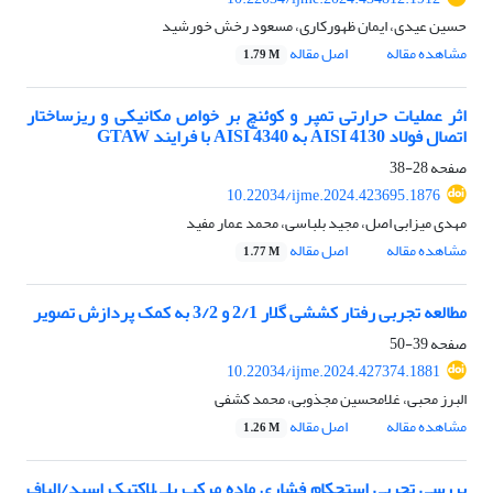
حسین عیدی، ایمان ظهورکاری، مسعود رخش خورشید
مشاهده مقاله
اصل مقاله
1.79 M
اثر عملیات حرارتی تمپر و کوئنچ بر خواص مکانیکی و ریزساختار
اتصال فولاد AISI 4130 به AISI 4340 با فرایند GTAW
صفحه
28-38
10.22034/ijme.2024.423695.1876
مهدی میزابی اصل، مجید بلباسی، محمد عمار مفید
مشاهده مقاله
اصل مقاله
1.77 M
مطالعه تجربی رفتار کششی گلار 2/1 و 3/2 به کمک پردازش تصویر
صفحه
39-50
10.22034/ijme.2024.427374.1881
البرز محبی، غلامحسین مجذوبی، محمد کشفی
مشاهده مقاله
اصل مقاله
1.26 M
بررسی تجربی استحکام فشاری ماده مرکب پلی‌لاکتیک اسید/الیاف