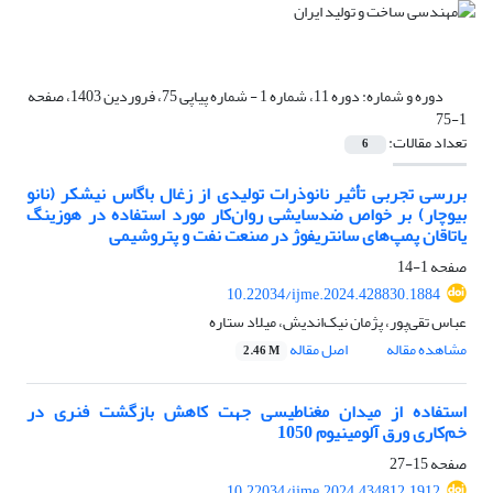
دوره و شماره:
دوره 11، شماره 1 - شماره پیاپی 75، فروردین 1403، صفحه
1-75
تعداد مقالات:
6
بررسی تجربی تأثیر نانوذرات تولیدی از زغال باگاس نیشکر (نانو
بیوچار) بر خواص ضدسایشی روان‌کار مورد استفاده در هوزینگ
یاتاقان پمپ‌های سانتریفوژ در صنعت نفت و پتروشیمی
صفحه
1-14
10.22034/ijme.2024.428830.1884
عباس تقی‌پور، پژمان نیک‌اندیش، میلاد ستاره
مشاهده مقاله
اصل مقاله
2.46 M
استفاده از میدان مغناطیسی جهت کاهش بازگشت فنری در
خم‌کاری ورق آلومینیوم 1050
صفحه
15-27
10.22034/ijme.2024.434812.1912