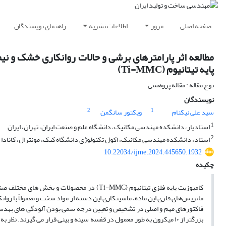
صفحه اصلی
مرور
اطلاعات نشریه
راهنمای نویسندگان
مطالعه اثر پارامترهای برشی و حالات روانکاری خشک و ن
پایه تیتانیوم (Ti-MMC)
نوع مقاله : مقاله پژوهشی
نویسندگان
2
1
سید علی نیکنام
ویکتور سانگمن
1
استادیار، دانشکده مهندسی مکانیک، دانشگاه علم و صنعت ایران، تهران، ایران
2
استاد، دانشکده مهندسی مکانیک، اکول تکنولوژی دانشگاه کبک، مونترال، کانادا
10.22034/ijme.2024.445650.1932
چکیده
کامپوزیت پایه فلزی تیتانیوم (Ti-MMC) در مح
ماتریس‌های فلزی این ماده، ماشینکاری این دسته از مواد سخت و معمولاً با روان
بزرگتر از ۱۰ میکرون به طور معمول در قفسه سینه و بینی قرار می­ گیرند. 