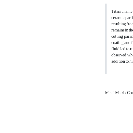
Titanium meta
ceramic parti
resulting fro
remains in th
cutting para
coating and f
fluid led to 
observed when
addition to hi
Metal Matrix C