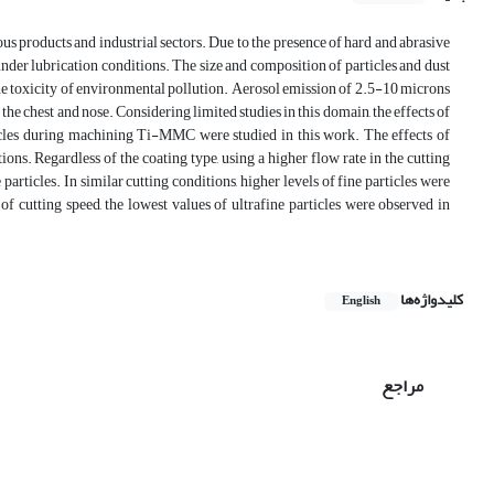
us products and industrial sectors. Due to the presence of hard and abrasive
nder lubrication conditions. The size and composition of particles and dust
he toxicity of environmental pollution. Aerosol emission of 2.5-10 microns
 the chest and nose. Considering limited studies in this domain, the effects of
rticles during machining Ti-MMC were studied in this work. The effects of
ns. Regardless of the coating type, using a higher flow rate in the cutting
 particles. In similar cutting conditions, higher levels of fine particles were
of cutting speed, the lowest values of ultrafine particles were observed in
کلیدواژه‌ها
English
مراجع