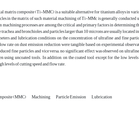
l matrix composite (Ti-MMC) is a suitable alternative for titanium alloys in vario
cles in the matrix of such material, machining of Ti-MMc is generally conducted u
m machining processes are among the critical and primary factors in determining t
e trachea and bronchioles, and particles larger than 10 microns are usually located in
meters and lubrication conditions on the concentration of ultrafine and fine pa
low rate on dust emission reduction were tangible based on experimental observatio
reduced fine particles and vice versa; no significant effect was observed on ultrafine
 using uncoated tools. In addition, on the coated tool, except for the low levels 
gh levels of cutting speed and flow rate.
omposite (MMC)
Machining
Particle Emission
Lubrication