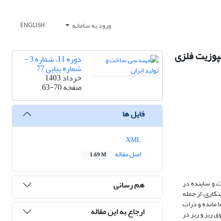
ورود به سامانه
ENGLISH
مپوزیت فلزی
دوره 11، شماره 3 -
شماره پیاپی 77
خرداد 1403
صفحه
63-70
فایل ها
XML
اصل مقاله
1.69 M
 سخت و ساینده در
هم رسانی
نکاری، از جمله
علق در اندازه ­های 5/2-10 میکرون در نای و نایژه­ ها مانده و ذرات
ارجاع به این مقاله
ق ‌ریز و ریز در