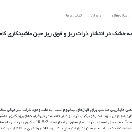
ارسال مقاله
داوران
تماس با ما
یمه خشک در انتشار ذرات ریز و فوق ریز حین ماشینکاری کا
صولات و بخش ­های مختلف صنعتی جایگزینی مناسب برای آلیاژهای تیتانیوم است. به علت وجود ذرات سرامیکی
کاری انجام می­ شود. اندازه و ترکیب ذرات و غبار حاصله در طی فرایندهای روانکاری-ماشی
فاکتورهای مهم و اصلی در تشخیص و تعیین درجه سمی بودن آلودگی­ های به­دست آمده محیطی هستند. ذرات غبار م
نظر به مطالعات اندک در این حوزه، اثرات پارامترهای برشی و حالات روانکاری بر انتشار ذرات فو