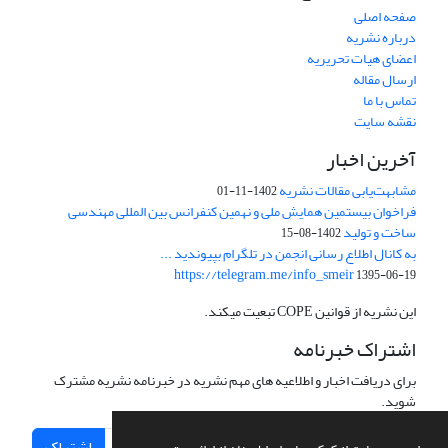
صفحه اصلی
درباره نشریه
اعضای هیات تحریریه
ارسال مقاله
تماس با ما
نقشه سایت
آخرین اخبار
مشابهت‌یابی مقالات نشریه
1402-11-01
فراخوان بیستمین همایش ملی و نهمین کنفرانس بین المللی مهندسی
ساخت و تولید
1402-08-15
به کانال اطلاع رسانی انجمن در تلگرام بپیوندید ...
https://telegram.me/info_smeir
1395-06-19
این نشریه از قوانین COPE تبعیت میکند.
اشتراک خبرنامه
برای دریافت اخبار و اطلاعیه های مهم نشریه در خبرنامه نشریه مشترک
شوید.
اشتراک