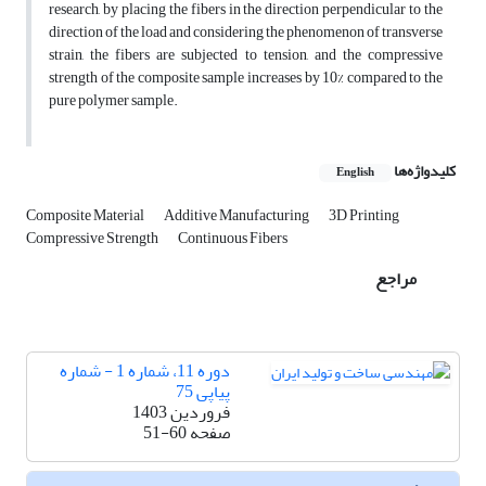
research, by placing the fibers in the direction perpendicular to the
direction of the load and considering the phenomenon of transverse
strain, the fibers are subjected to tension, and the compressive
strength of the composite sample increases by 10% compared to the
pure polymer sample.
کلیدواژه‌ها
English
Composite Material
Additive Manufacturing
3D Printing
Compressive Strength
Continuous Fibers
مراجع
دوره 11، شماره 1 - شماره
پیاپی 75
فروردین 1403
صفحه
51-60