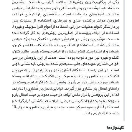
یکی از پرکاربردترین روش‌های ساخت افزایشی هستند. بیشترین
تحقیقات انجام‌شده در روش لایه نشانی ذوبی، مربوط به افزایش خواص
مکانیکی نمونه‌های چاپ‌شده است. بهینه‌سازی پارامترهای فرایند،
افزودن ذرات پرکننده فلزی و غیرفلزی، استفاده از عملیات پس
پردازشگر (انواع عملیات حرارتی، استفاده از امواج التراسونیک و غیره)،
استفاده از الیاف پیوسته از اصلی‌ترین روش‌های به کار گرفته‌شده
هستند. مؤثرترین روش در افزایش خواص مکانیکی به‌ویژه خواص
مکانیکی کششی استفاده از الیاف پیوسته با استحکام بالا نظیر کربن،
شیشه و آرامید است. البته استفاده از الیاف پیوسته طبیعی مانند کتان،
کنف و غیره نیز مورد توجه بوده است. هدف از این پژوهش بررسی
خواص فشاری نمونه‌های چاپ سه‌بعدی شده به روش لایه نشانی ذوبی
است. در این راستا استحکام فشاری نمونه­های پلیمری از جنس پلی
لاکتیک اسید خالص و نیز نمونه مرکب پلی لاکتیک اسید/الیاف پیوسته
شیشه مورد بررسی قرار می‌گیرد. واضح است که اگر الیاف پیوسته در
راستای اعمال بار فشاری قرار گیرند، توانایی تحمل بار فشاری را ندارند.
لذا در این پژوهش با قرار دادن الیاف در جهت عمود بر جهت اعمال بار و
با توجه به پدیده ایجاد کرنشی عرضی، الیاف تحت کشش قرارگرفته و
استحکام فشاری نمونه مرکب نسبت به نمونه پلیمری خالص به میزان 10
درصد افزایش می‌یابد.
کلیدواژه‌ها