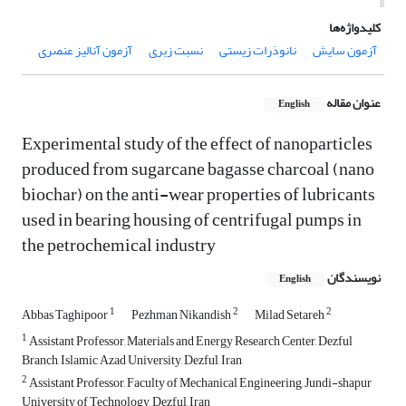
کلیدواژه‌ها
آزمون سایش
نانوذرات زیستی
نسبت زبری
آزمون آنالیز عنصری
عنوان مقاله
English
Experimental study of the effect of nanoparticles
produced from sugarcane bagasse charcoal (nano
biochar) on the anti-wear properties of lubricants
used in bearing housing of centrifugal pumps in
the petrochemical industry
نویسندگان
English
1
2
2
Abbas Taghipoor
Pezhman Nikandish
Milad Setareh
1
Assistant Professor, Materials and Energy Research Center, Dezful
Branch, Islamic Azad University, Dezful, Iran
2
Assistant Professor, Faculty of Mechanical Engineering, Jundi-shapur
University of Technology, Dezful, Iran