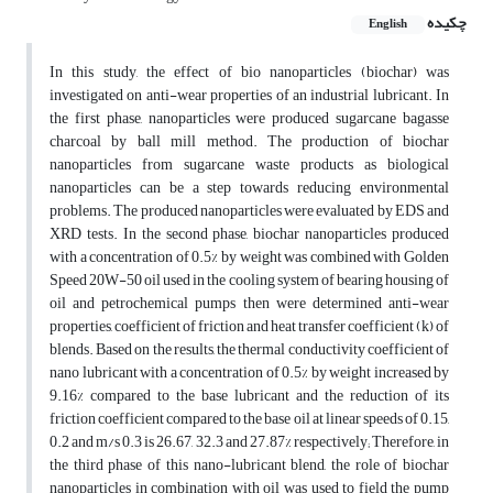
چکیده
English
In this study, the effect of bio nanoparticles (biochar) was
investigated on anti-wear properties of an industrial lubricant. In
the first phase, nanoparticles were produced sugarcane bagasse
charcoal by ball mill method. The production of biochar
nanoparticles from sugarcane waste products as biological
nanoparticles can be a step towards reducing environmental
problems. The produced nanoparticles were evaluated by EDS and
XRD tests. In the second phase, biochar nanoparticles produced
with a concentration of 0.5% by weight was combined with Golden
Speed 20W-50 oil used in the cooling system of bearing housing of
oil and petrochemical pumps then were determined anti-wear
properties, coefficient of friction and heat transfer coefficient (k) of
blends. Based on the results, the thermal conductivity coefficient of
nano lubricant with a concentration of 0.5% by weight increased by
9.16% compared to the base lubricant and the reduction of its
friction coefficient compared to the base oil at linear speeds of 0.15,
0.2 and m/s 0.3 is 26.67, 32.3 and 27.87% respectively; Therefore, in
the third phase of this nano-lubricant blend, the role of biochar
nanoparticles in combination with oil was used to field the pump