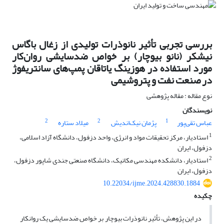
بررسی تجربی تأثیر نانوذرات تولیدی از زغال باگاس
نیشکر (نانو بیوچار) بر خواص ضدسایشی روان‌کار
مورد استفاده در هوزینگ یاتاقان پمپ‌های سانتریفوژ
در صنعت نفت و پتروشیمی
نوع مقاله : مقاله پژوهشی
نویسندگان
2
2
1
عباس تقی‌پور
پژمان نیک‌اندیش
میلاد ستاره
1
استادیار، مرکز تحقیقات مواد و انرژی، واحد دزفول، دانشگاه آزاد اسلامی،
دزفول، ایران
2
استادیار، دانشکده مهندسی مکانیک، دانشگاه صنعتی جندی شاپور دزفول،
دزفول، ایران
10.22034/ijme.2024.428830.1884
چکیده
در این پژوهش، تأثیر نانوذرات بیوچار بر خواص ضدسایشی یک روان­کار