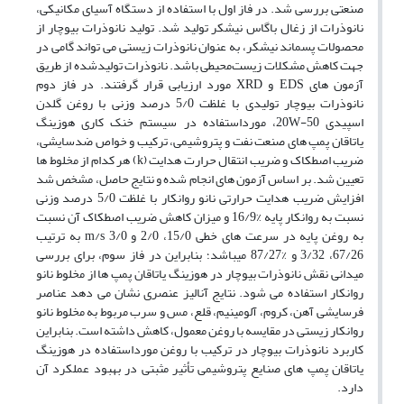
صنعتی بررسی شد. در فاز اول با استفاده از دستگاه آسیای مکانیکی،
نانوذرات از زغال باگاس نیشکر تولید شد. تولید نانوذرات بیوچار از
محصولات پسماند نیشکر، به­ عنوان نانوذرات زیستی می­ تواند گامی در
جهت کاهش مشکلات زیست‌محیطی باشد. نانوذرات تولیدشده از طریق
آزمون ­های EDS و XRD مورد ارزیابی قرار گرفتند. در فاز دوم
نانوذرات بیوچار تولیدی با غلظت 5/0 درصد وزنی با روغن گلدن
اسپیدی 20W-50، مورداستفاده در سیستم خنک­ کاری هوزینگ
یاتاقان پمپ ­های صنعت نفت و پتروشیمی، ترکیب و خواص ضدسایشی،
ضریب اصطکاک و ضریب انتقال حرارت هدایت (k) هر کدام از مخلوط ­ها
تعیین شد. بر اساس آزمون­ های انجام ‌شده و نتایج حاصل، مشخص شد
افزایش ضریب هدایت حرارتی نانو روان­کار با غلظت 5/0 درصد وزنی
نسبت به روان­کار پایه %16/9 و میزان کاهش ضریب اصطکاک آن نسبت
به روغن پایه در سرعت­ های خطی 15/0، 2/0 و m/s 3/0 به ترتیب
67/26، 3/32 و %87/27 می­باشد؛ بنابراین در فاز سوم، برای بررسی
میدانی نقش نانوذرات بیوچار در هوزینگ یاتاقان پمپ­ ها از مخلوط نانو
روان­کار استفاده می ­شود. نتایج آنالیز عنصری نشان می ­دهد عناصر
فرسایشی آهن، کروم، آلومینیم، قلع، مس و سرب مربوط به مخلوط نانو
روان­کار زیستی در مقایسه با روغن معمول، کاهش داشته است. بنابراین
کاربرد نانوذرات بیوچار در ترکیب با روغن مورداستفاده در هوزینگ
یاتاقان پمپ­ های صنایع پتروشیمی تأثیر مثبتی در بهبود عملکرد آن
دارد.