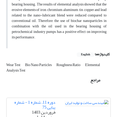
bearing housing. The results of elemental analysis showed that the
erosive elements of iron, chromium, aluminum, tin, copper and lead
related to the nano-lubricant blend were reduced compared to
conventional oil. Therefore, the use of biochar nanoparticles in
combination with the oil used in the bearing housing of
petrochemical industry pumps has a positive effect on improving
its performance.
کلیدواژه‌ها
English
Wear Test
Bio Nano Particles
Roughness Ratio
Elemental
Analysis Test
مراجع
دوره 11، شماره 1 - شماره
پیاپی 75
فروردین 1403