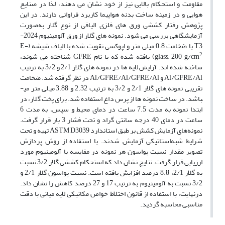
مقاومت و استحکام بالایی نیز از خود نشان می ­دهند، لذا در صنایع
هوایی و در زمینه ساخت بدنه هواپیما کاربرد فراوانی دارند. در این
پژوهش رفتار کششی ورق­ های فلزی الیافی از نوع گلار به‌صورت
آزمایشگاهی بررسی می ­شود. نمونه­ های گلار از ورق­ آلومینیوم 2024-
T3 با ضخامت 0.8 میلی­ متر و اپوکسی تقویت شده با الیاف شیشه (E-
2
glass, 200 g/cm
) بافته شده که با نام GFRE شناخته می­ شوند،
ساخته شده­ اند. آرایش لایه­ ها در نمونه­ های گلار 2/1 و 3/2 به ترتیب
Al/GFRE/Al و Al/GFRE/Al/GFRE/Al در نظر گرفته شد. ضخامت
تقریبی نمونه های گلار 2/1 و 3/2 به ترتیب 2.32 و 3.88 میلی­ متر می­
باشد. در ساخت نمونه ­ها از پرس داغ استفاده شد. برای پخت گلار، در
ابتدا نمونه به مدت 7.5 ساعت در دمای محیط و سپس، به مدت 6
ساعت در دمای 40 درجه سانتی­ گراد و تحت فشار 3 بار قرار گرفت.
نمونه‌های آزمایش کشش بر طبق استاندارد ASTM D3039 تهیه و تحت
شرایط شبه‌استاتیکی آزمایش شدند. با استفاده از روش پردازش
تصویر مقدار نسبت پواسون هر نمونه در مقایسه با آلومینیوم مورد
ارزیابی قرار گرفت. نتایج نشان داد که استحکام کششی گلار 3/2 نسبت
به گلار 2/1، 8.8 درصد افزایش‌ یافته است. نسبت پواسون گلار 2/1 و
3/2 نسبت به آلومینیوم به ترتیب 17 و 27 درصد کاهش را نشان داد.
درنهایت، با استفاده از قانون اختلاط خواص مکانیکی لایه میانی با دقت
مناسبی محاسبه گردید.