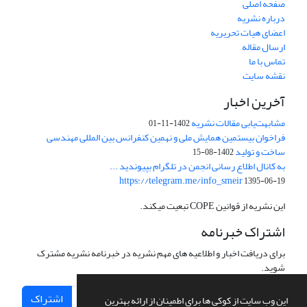
صفحه اصلی
درباره نشریه
اعضای هیات تحریریه
ارسال مقاله
تماس با ما
نقشه سایت
آخرین اخبار
مشابهت‌یابی مقالات نشریه
1402-11-01
فراخوان بیستمین همایش ملی و نهمین کنفرانس بین المللی مهندسی
ساخت و تولید
1402-08-15
به کانال اطلاع رسانی انجمن در تلگرام بپیوندید ...
https://telegram.me/info_smeir
1395-06-19
این نشریه از قوانین COPE تبعیت میکند.
اشتراک خبرنامه
برای دریافت اخبار و اطلاعیه های مهم نشریه در خبرنامه نشریه مشترک
شوید.
اشتراک
این وب سایت از کوکی ها برای اطمینان از ارائه بهترین