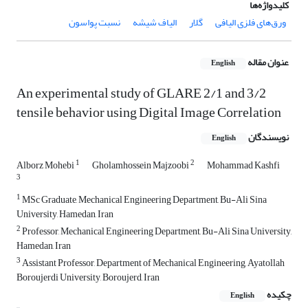
کلیدواژه‌ها
ورق‌های فلزی الیافی
گلار
الیاف شیشه
نسبت پواسون
عنوان مقاله
English
An experimental study of GLARE 2/1 and 3/2
tensile behavior using Digital Image Correlation
نویسندگان
English
1
2
Alborz Mohebi
Gholamhossein Majzoobi
Mohammad Kashfi
3
1
MSc Graduate, Mechanical Engineering Department, Bu-Ali Sina
University, Hamedan, Iran
2
Professor, Mechanical Engineering Department, Bu-Ali Sina University,
Hamedan, Iran
3
Assistant Professor, Department of Mechanical Engineering, Ayatollah
Boroujerdi University, Boroujerd, Iran
چکیده
English