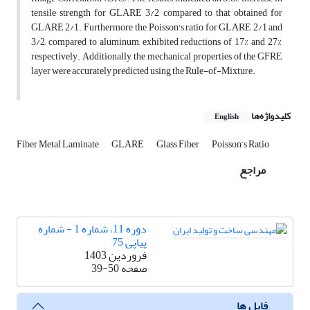
tensile strength for GLARE 3/2 compared to that obtained for
GLARE 2/1. Furthermore, the Poisson's ratio for GLARE 2/1 and
3/2, compared to aluminum, exhibited reductions of 17% and 27%,
respectively. Additionally, the mechanical properties of the GFRE
layer were accurately predicted using the Rule-of-Mixture.
کلیدواژه‌ها
English
Fiber Metal Laminate
GLARE
Glass Fiber
Poisson’s Ratio
مراجع
دوره 11، شماره 1 - شماره
پیاپی 75
فروردین 1403
صفحه
39-50
فایل ها