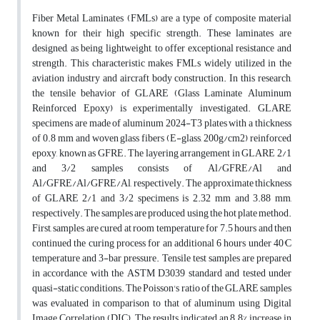
Fiber Metal Laminates (FMLs) are a type of composite material
known for their high specific strength. These laminates are
designed, as being lightweight, to offer exceptional resistance and
strength. This characteristic makes FMLs widely utilized in the
aviation industry and aircraft body construction. In this research,
the tensile behavior of GLARE (Glass Laminate Aluminum
Reinforced Epoxy) is experimentally investigated. GLARE
specimens are made of aluminum 2024-T3 plates with a thickness
of 0.8 mm and woven glass fibers (E-glass, 200g/cm2) reinforced
epoxy, known as GFRE. The layering arrangement in GLARE 2/1
and 3/2 samples consists of Al/GFRE/Al and
Al/GFRE/Al/GFRE/Al, respectively. The approximate thickness
of GLARE 2/1 and 3/2 specimens is 2.32 mm and 3.88 mm,
respectively. The samples are produced using the hot plate method.
First, samples are cured at room temperature for 7.5 hours and then
continued the curing process for an additional 6 hours under 40°C
temperature and 3-bar pressure. Tensile test samples are prepared
in accordance with the ASTM D3039 standard and tested under
quasi-static conditions. The Poisson's ratio of the GLARE samples
was evaluated in comparison to that of aluminum using Digital
Image Correlation (DIC). The results indicated an 8.8% increase in