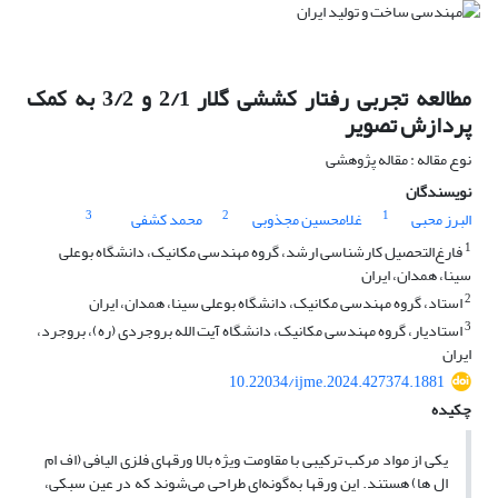
مطالعه تجربی رفتار کششی گلار 2/1 و 3/2 به کمک
پردازش تصویر
نوع مقاله : مقاله پژوهشی
نویسندگان
3
2
1
البرز محبی
غلامحسین مجذوبی
محمد کشفی
1
فارغ‌التحصیل کارشناسی ارشد، گروه مهندسی مکانیک، دانشگاه بوعلی
سینا، همدان، ایران
2
استاد، گروه مهندسی مکانیک، دانشگاه بوعلی سینا، همدان، ایران
3
استادیار، گروه مهندسی مکانیک، دانشگاه آیت الله بروجردی (ره)، بروجرد،
ایران
10.22034/ijme.2024.427374.1881
چکیده
یکی از مواد مرکب ترکیبی با مقاومت ویژه بالا ورق­های فلزی الیافی (اف ­ام
ال­ ها) هستند. این ورق­ها به‌گونه‌ای طراحی می‌شوند که در عین سبکی،