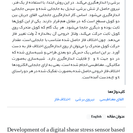
برشی را اندازه­گیری می‌کند. در این روش ابتدا، با استفاده از یک فنر،
نیروی حاصل از تنش برشی، تبدیل به جابجایی شده و سپس جابجایی
اندازه‌گیری می‌شود. اساس کار اندازه‌گیری جابجایی، القای جریان بین
دو کویل مسطح است که در مقابل هم قرار دارند. یکی از این کویل­‌ها
ثابت بوده و دیگری جابجا می‌شود. هر یک گام که کویل متحرک روی
کویل ثابت حرکت می‌کند، ولتاژ خروجی آن به‌اندازه 2 ولت تغییر فاز
می‌دهد. چون اختلاف‌ فاز حاصل ‌شده متناسب با جابجایی است، مقدار
حرکت کویل متحرک را می‌توان از روی اندازه‌گیری اختلاف ‌فاز به دست
آورد. بر این اساس یک حس‌گر دو بعدی طراحی و شبیه‌سازی‌ شده که
در دو جهت x و y قابلیت اندازه‌گیری دارد. شبیه‌سازی به‌صورت
مکانیکی ـ مغناطیسی انجام‌ شده است، یعنی به ازای جابجایی الکترودها
اختلاف ‌فاز خروجی حاصل‌ شده به‌صورت تفکیک‌ شده در هر دو راستای
x و yبه‌دست ‌آمده است.
کلیدواژه‌ها
القای مغناطیسی
نیروی برشی
اختلاف فاز
عنوان مقاله
English
Development of a digital shear stress sensor based