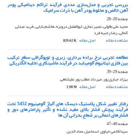
بررسی تجربی و مدل‌سازی عددی فرآیند تراکم دینامیکی پودر
آهن خالص و مخلوط‌ پودر آهن با ذرات سرامیک
صفحه
20-28
مجید علی طاولی، نصیر نمازی، ابوالفضل درویزه، هاشم بابایی، فرید عبدلی
کمالی، رضا رجبیه فرد
مشاهده مقاله
اصل مقاله
829.62 K
مطالعه تجربی نرخ براده برداری، زبری و توپوگرافی سطح ترکیب
بین فلزی تیتانیوم آلومیناید در فرآیند ماشینکاری تخلیه الکتریکی
صفحه
29-39
بهزاد جباری پور، مهرداد مطلب پور علیشاهی
مشاهده مقاله
اصل مقاله
1.98 M
رفتار تغییر شکل پلاستیک دیسک های آلیاژ آلومینیوم 5452 تحت
فرآیند پیچش فشار بالای مقید نشده و تأثیر پارامترهای دور و
فشارهای اعمالی بر شعاع بحرانی آن ها
صفحه
40-47
سینا قائمی خیاوی، اسماعیل عماد الدین