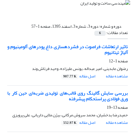
دوره و شماره:
دوره 3، شماره 3، اسفند 1395، صفحه 1-57
تعداد مقالات:
6
تاثیر ارتعاشات فراصوت در فشرده‎سازی داغ پودرهای آلومینیوم و
آلیاژ تیتانیوم
صفحه
1-12
رضوان عابدینی، امیر عبداله، یونس علیزاده، وحید فرتاش وند
مشاهده مقاله
اصل مقاله
907.77 K
بررسی سایش گالینگ روی قالب‌های تولیدی ضربه‌ای حین کار با
ورق ‌فولادی پراستحکام پیشرفته
صفحه
13-19
حمیدرضا بدخشیان، محمد سروش مرکانی، بیژن ملایی داریانی، علی پرویزی
مشاهده مقاله
اصل مقاله
552.97 K