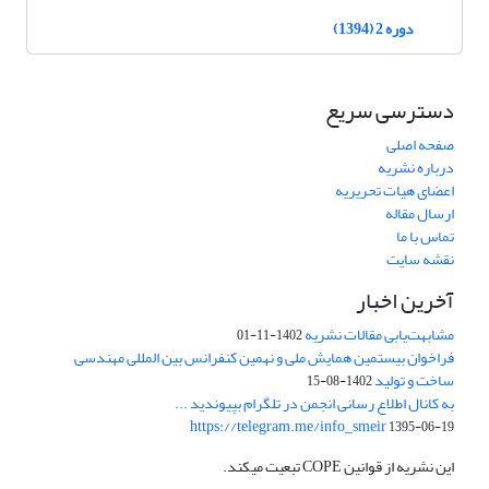
دوره 2 (1394)
دسترسی سریع
صفحه اصلی
درباره نشریه
اعضای هیات تحریریه
ارسال مقاله
تماس با ما
نقشه سایت
آخرین اخبار
مشابهت‌یابی مقالات نشریه
1402-11-01
فراخوان بیستمین همایش ملی و نهمین کنفرانس بین المللی مهندسی
ساخت و تولید
1402-08-15
به کانال اطلاع رسانی انجمن در تلگرام بپیوندید ...
https://telegram.me/info_smeir
1395-06-19
این نشریه از قوانین COPE تبعیت میکند.